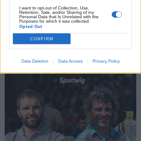
Fabrizio Sicignano
/
22.03.2025 16:56
I want to opt-out of Collection, Use,
Retention, Sale, and/or Sharing of my
Personal Data that Is Unrelated with the
Purposes for which it was collected.
Opted Out
←
3
4
5
6
7
8
9
10
11
12
13
→
CONFIRM
Pagina 8 di 142
Data Deletion
Data Access
Privacy Policy