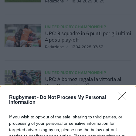
Redazione
/
18.04.2025 00:25
UNITED RUGBY CHAMPIONSHIP
URC: 9 squadre in 6 punti per gli ultimi
4 posti play-off
Redazione
/
17.04.2025 07:57
UNITED RUGBY CHAMPIONSHIP
URC: Albornoz regala la vittoria al
Benetton su Cardiff
Daniele Goegan
/
29.03.2025 22:48
Rugbymeet -
Do Not Process My Personal
Information
If you wish to opt-out of the sale, sharing to third parties, or
UNITED RUGBY CHAMPIONSHIP
processing of your personal or sensitive information for
Bulls troppo forti per le Zebre, a
targeted advertising by us, please use the below opt-out
Pretoria finisce 63 a 24