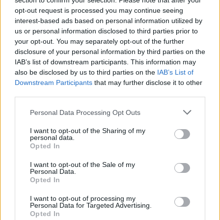
section to confirm your selection. Please note that after your
Fabrizio Sicignano
/
29.03.2025 16:28
opt-out request is processed you may continue seeing
interest-based ads based on personal information utilized by
us or personal information disclosed to third parties prior to
your opt-out. You may separately opt-out of the further
UNITED RUGBY CHAMPIONSHIP
disclosure of your personal information by third parties on the
Sprint in URC: 11 squadre in corsa per
IAB’s list of downstream participants. This information may
4 posti play-off
also be disclosed by us to third parties on the
IAB’s List of
Redazione
/
28.03.2025 16:21
Downstream Participants
that may further disclose it to other
third parties.
Personal Data Processing Opt Outs
UNITED RUGBY CHAMPIONSHIP
Benetton vince in rimonta, Edinburgh
I want to opt-out of the Sharing of my
personal data.
superato 21-18 nel finale
Opted In
Fabrizio Sicignano
/
22.03.2025 17:54
I want to opt-out of the Sale of my
Personal Data.
Opted In
UNITED RUGBY CHAMPIONSHIP
I want to opt-out of processing my
Zebre da urlo beffate nel finale, gli
Personal Data for Targeted Advertising.
Sharks vincono 35 a 34
Opted In