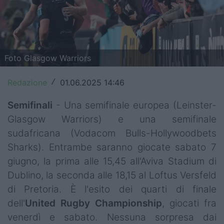
Top14
Premiership
Champions Cup
Foto Glasgow Warriors
Challenge Cup
Redazione
01.06.2025 14:46
/
World Rugby
Semifinali
- Una semifinale europea (Leinster-
Glasgow Warriors) e una semifinale
Rugby World Cup
sudafricana (Vodacom Bulls-Hollywoodbets
Super Rugby
Sharks). Entrambe saranno giocate sabato 7
giugno, la prima alle 15,45 all'Aviva Stadium di
Rugby in TV
Dublino, la seconda alle 18,15 al Loftus Versfeld
di Pretoria. È l'esito dei quarti di finale
Mercato
dell'
United Rugby Championship
, giocati fra
Serie A Elite
venerdì e sabato. Nessuna sorpresa dai