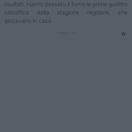
risultati. Hanno passato il turno le prime quattro
Campionati
classifica della stagione regolare, che
Serie A
giocavano in casa.
Serie B
Serie C
Femminile
Giovanili
Coppa Italia
Minirugby
Eventi
Top10