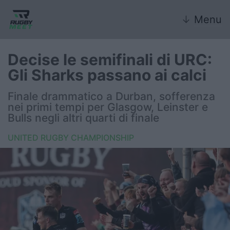
↓
Menu
Decise le semifinali di URC:
Gli Sharks passano ai calci
Nazionale
Finale drammatico a Durban, sofferenza
nei primi tempi per Glasgow, Leinster e
Nazionali giovanili
Bulls negli altri quarti di finale
Rugby Sevens
UNITED RUGBY CHAMPIONSHIP
FIR
Internazionale
6 Nazioni
United Rugby Championship