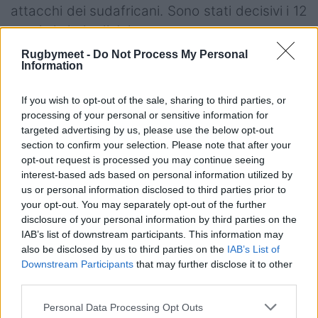
attacchi dei sudafricani. Sono stati decisivi i 12
punti al piede di Johannes.
Rugbymeet -
Do Not Process My Personal
Information
> Il quadro delle semifinali
If you wish to opt-out of the sale, sharing to third parties, or
processing of your personal or sensitive information for
<
targeted advertising by us, please use the below opt-out
section to confirm your selection. Please note that after your
opt-out request is processed you may continue seeing
interest-based ads based on personal information utilized by
us or personal information disclosed to third parties prior to
your opt-out. You may separately opt-out of the further
disclosure of your personal information by third parties on the
IAB’s list of downstream participants. This information may
also be disclosed by us to third parties on the
IAB’s List of
Downstream Participants
that may further disclose it to other
third parties.
Personal Data Processing Opt Outs