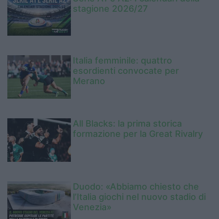
stagione 2026/27
Italia femminile: quattro
esordienti convocate per
Merano
All Blacks: la prima storica
formazione per la Great Rivalry
Duodo: «Abbiamo chiesto che
l’Italia giochi nel nuovo stadio di
Venezia»