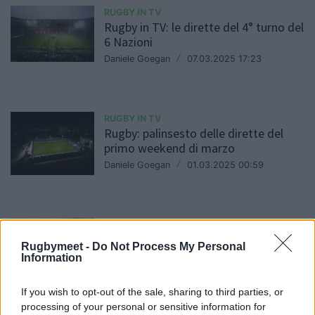
RUGBY IN TV
Rugby in TV: le dirette del 4° turno del
6 Nazioni
Daniele Goegan
/
07.03.2025 17:23
RUGBY IN TV
Rugby: palinsesto delle dirette del
primo weekend di marzo
Daniele Goegan
/
01.03.2025 00:59
RUGBY IN TV
Rugby in TV: le dirette del 3° turno del
Rugbymeet -
Do Not Process My Personal
6 Nazioni
Information
Daniele Goegan
/
21.02.2025 07:55
If you wish to opt-out of the sale, sharing to third parties, or
processing of your personal or sensitive information for