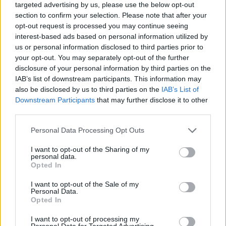
targeted advertising by us, please use the below opt-out
RUGBY IN TV
section to confirm your selection. Please note that after your
Rugby in TV: le dirette del 14-15-16
opt-out request is processed you may continue seeing
febbraio 2025
interest-based ads based on personal information utilized by
Daniele Goegan
/
15.02.2025 13:34
us or personal information disclosed to third parties prior to
your opt-out. You may separately opt-out of the further
disclosure of your personal information by third parties on the
IAB’s list of downstream participants. This information may
RUGBY IN TV
also be disclosed by us to third parties on the
IAB’s List of
Rugby in TV: le dirette del 2° turno del
Downstream Participants
that may further disclose it to other
6 Nazioni
third parties.
Daniele Goegan
/
07.02.2025 00:01
Personal Data Processing Opt Outs
I want to opt-out of the Sharing of my
personal data.
RUGBY IN TV
Opted In
Il 6 Nazioni alla Rai sarebbe costato
800 mila euro
I want to opt-out of the Sale of my
Personal Data.
Redazione
/
06.02.2025 23:52
Opted In
I want to opt-out of processing my
Personal Data for Targeted Advertising.