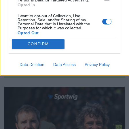
Opted In
RUGBY IN TV
Rugby in TV: le dirette del 1° turno del
I want to opt-out of Collection, Use,
6 Nazioni
Retention, Sale, and/or Sharing of my
Personal Data that Is Unrelated with the
Daniele Goegan
/
31.01.2025 01:00
Purposes for which it was collected.
Opted Out
CONFIRM
←
1
2
3
4
5
6
7
8
9
→
Pagina 4 di 34
Data Deletion
Data Access
Privacy Policy