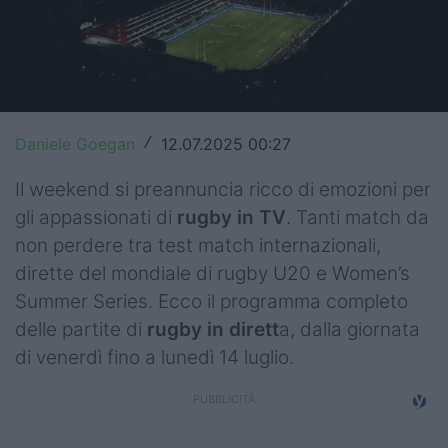
Top14
Premiership
Champions Cup
Daniele Goegan
12.07.2025 00:27
/
Challenge Cup
Il weekend si preannuncia ricco di emozioni per
World Rugby
gli appassionati di
rugby in TV
. Tanti match da
non perdere tra test match internazionali,
Rugby World Cup
dirette del mondiale di rugby U20 e Women’s
Super Rugby
Summer Series. Ecco il programma completo
delle partite di
rugby in dirett
a, dalla giornata
Rugby in TV
di venerdì fino a lunedì 14 luglio.
Mercato
Serie A Elite