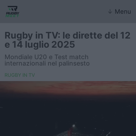
↓
Menu
Rugby in TV: le dirette del 12
e 14 luglio 2025
Nazionale
Mondiale U20 e Test match
internazionali nel palinsesto
Nazionali giovanili
RUGBY IN TV
Rugby Sevens
FIR
Internazionale
6 Nazioni
United Rugby Championship