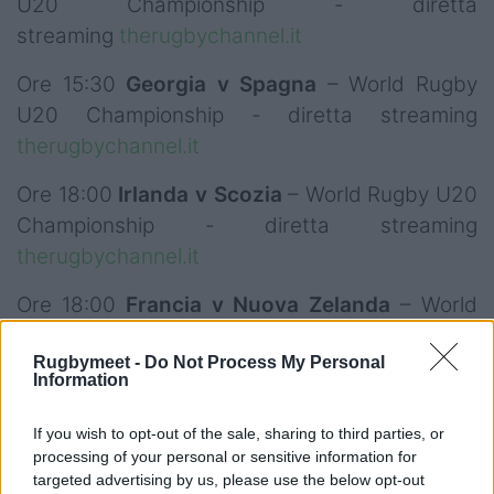
U20 Championship - diretta
streaming
therugbychannel.it
Ore 15:30
Georgia v Spagna
– World Rugby
U20 Championship - diretta streaming
therugbychannel.it
Ore 18:00
Irlanda v Scozia
– World Rugby U20
Championship - diretta streaming
therugbychannel.it
Ore 18:00
Francia v Nuova Zelanda
– World
Rugby U20 Championship – diretta TV Sky
Rugbymeet -
Do Not Process My Personal
Sport Uno, Arena e Rai Sport
Information
Ore 20:30
Sudafrica v Argentina
– World
If you wish to opt-out of the sale, sharing to third parties, or
Rugby U20 Championship – diretta TV Sky
processing of your personal or sensitive information for
Sport Arena
targeted advertising by us, please use the below opt-out