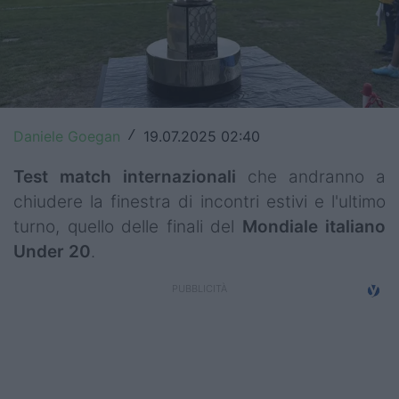
Top14
Premiership
Champions Cup
Daniele Goegan
19.07.2025 02:40
/
Challenge Cup
Test match internazionali
che andranno a
World Rugby
chiudere la finestra di incontri estivi e l'ultimo
Rugby World Cup
turno, quello delle finali del
Mondiale italiano
Under 20
.
Super Rugby
Rugby in TV
Mercato
Serie A Elite