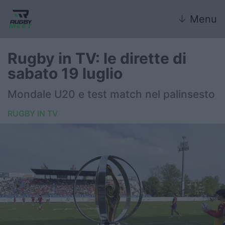
↓
Menu
Rugby in TV: le dirette di
sabato 19 luglio
Nazionale
Mondale U20 e test match nel palinsesto
Nazionali giovanili
RUGBY IN TV
Rugby Sevens
FIR
Internazionale
6 Nazioni
United Rugby Championship