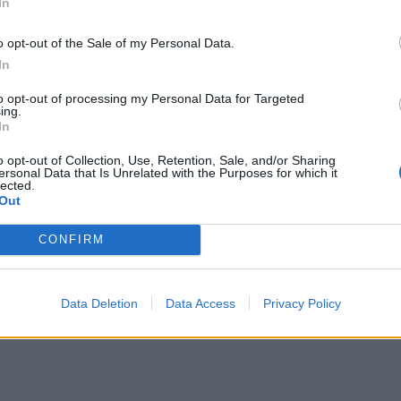
In
ime 21 partite, con le quattro sconfitte che
o opt-out of the Sale of my Personal Data.
rgentina.
In
to opt-out of processing my Personal Data for Targeted
ing.
In
o opt-out of Collection, Use, Retention, Sale, and/or Sharing
ersonal Data that Is Unrelated with the Purposes for which it
lected.
Out
CONFIRM
Data Deletion
Data Access
Privacy Policy