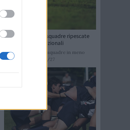
Rugby: Record di squadre ripescate
nei campionati nazionali
Si stimano oltre 20 squadre in meno
dalla stagione 2026/27