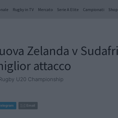
onale
Rugby in TV
Mercato
Serie A Elite
Campionati
Shop
ova Zelanda v Sudafric
miglior attacco
ld Rugby U20 Championship
Telegram
Email