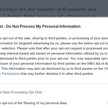
el torneo tra due squadre dell’emisfero sud
e i Junior Boks tornano ad affrontarsi in
 In quell’occasione furono i sudafricani ad
t -
Do Not Process My Personal Information
ova Zelanda l’unica sconfitta (16-22) in una
 che hanno conquistato sei titoli in sette
to opt-out of the sale, sharing to third parties, or processing of your per
formation for targeted advertising by us, please use the below opt-out s
i edizioni italiane del torneo (2011 e 2015).
r selection. Please note that after your opt-out request is processed y
 Blacks risale al 2017, quando travolsero
eing interest-based ads based on personal information utilized by us or
disclosed to third parties prior to your opt-out. You may separately opt-
nda ha vinto la sua prima partita contro il
losure of your personal information by third parties on the IAB’s list of
ampionship del 2010 (36-7), ma ha perso
. This information may also be disclosed by us to third parties on the
IA
gli Junior Boks.
Participants
that may further disclose it to other third parties.
: ha vinto quella del 2012 contro la Nuova
 contro l’Inghilterra nel 2014. Ha vinto 12
l Data Processing Opt Outs
del torneo, compresa una striscia aperta di
o opt-out of the Sharing of my personal data.
o squadre dell’emisfero sud, i Junior Boks