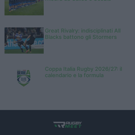
Great Rivalry: indisciplinati All
Blacks battono gli Stormers
Coppa Italia Rugby 2026/27: il
calendario e la formula