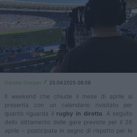
Top14
Premiership
Champions Cup
Challenge Cup
World Rugby
Rugby World Cup
Daniele Goegan
25.04.2025 08:08
/
Super Rugby
Il weekend che chiude il mese di aprile si
Rugby in TV
presenta con un calendario rivisitato per
quanto riguarda il
rugby in diretta
. A seguito
Mercato
dello slittamento delle gare previste per il 26
Serie A Elite
aprile – posticipate in segno di rispetto per le