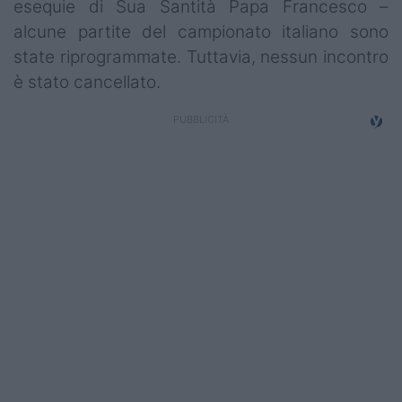
esequie di Sua Santità Papa Francesco –
Campionati
alcune partite del campionato italiano sono
state riprogrammate. Tuttavia, nessun incontro
Serie A
è stato cancellato.
Serie B
Serie C
Femminile
Giovanili
Coppa Italia
Minirugby
Eventi
Top10