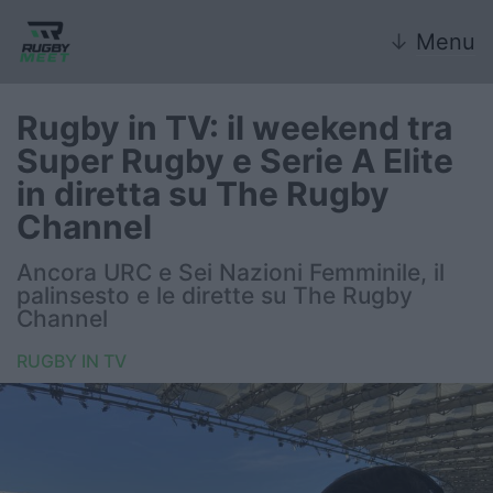
↓
Menu
Rugby in TV: il weekend tra
Super Rugby e Serie A Elite
Nazionale
in diretta su The Rugby
Channel
Nazionali giovanili
Ancora URC e Sei Nazioni Femminile, il
Rugby Sevens
palinsesto e le dirette su The Rugby
Channel
FIR
RUGBY IN TV
Internazionale
6 Nazioni
United Rugby Championship