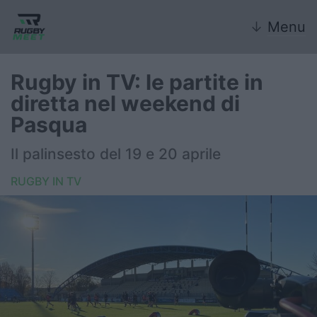
↓
Menu
Rugby in TV: le partite in
diretta nel weekend di
Nazionale
Pasqua
Nazionali giovanili
Il palinsesto del 19 e 20 aprile
Rugby Sevens
RUGBY IN TV
FIR
Internazionale
6 Nazioni
United Rugby Championship