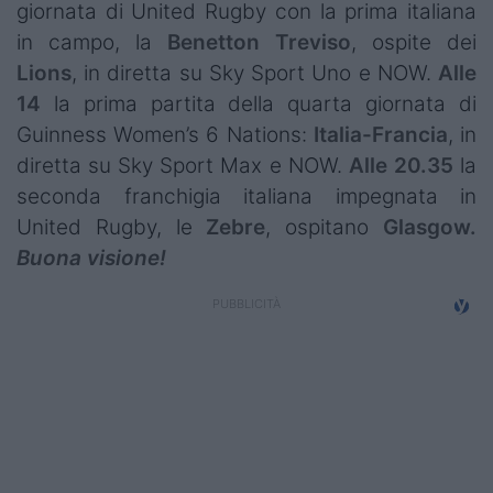
giornata di United Rugby con la prima italiana
Campionati
in campo, la
Benetton Treviso
, ospite dei
Serie A
Lions
, in diretta su Sky Sport Uno e NOW.
Alle
14
la prima partita della quarta giornata di
Serie B
Guinness Women’s 6 Nations:
Italia-Francia
, in
diretta su Sky Sport Max e NOW.
Alle 20.35
la
Serie C
seconda franchigia italiana impegnata in
Femminile
United Rugby, le
Zebre
, ospitano
Glasgow.
Buona visione!
Giovanili
Coppa Italia
Minirugby
Eventi
Top10