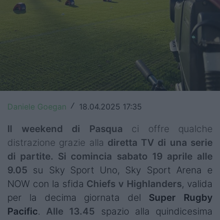
Top14
Premiership
Champions Cup
Challenge Cup
World Rugby
Daniele Goegan
18.04.2025 17:35
/
Rugby World Cup
Il weekend di Pasqua
ci offre qualche
distrazione grazie alla
diretta TV di una serie
Super Rugby
di partite. Si comincia sabato 19 aprile
alle
Rugby in TV
9.05
su Sky Sport Uno, Sky Sport Arena e
NOW con la sfida
Chiefs v Highlanders
, valida
Mercato
per la decima giornata del
Super Rugby
Serie A Elite
Pacific
.
Alle 13.45
spazio alla quindicesima