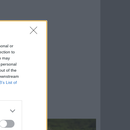
sonal or
ection to
ou may
 personal
out of the
 downstream
B’s List of