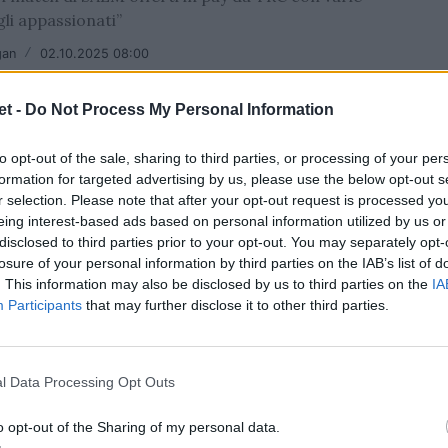
li appassionati”
gan
/
02.10.2025 08:00
t -
Do Not Process My Personal Information
to opt-out of the sale, sharing to third parties, or processing of your per
formation for targeted advertising by us, please use the below opt-out s
r selection. Please note that after your opt-out request is processed y
eing interest-based ads based on personal information utilized by us or
disclosed to third parties prior to your opt-out. You may separately opt-
losure of your personal information by third parties on the IAB’s list of
V
. This information may also be disclosed by us to third parties on the
IA
 TV: le dirette di sabato 19 luglio
Participants
that may further disclose it to other third parties.
20 e test match nel palinsesto
gan
/
19.07.2025 02:40
l Data Processing Opt Outs
o opt-out of the Sharing of my personal data.