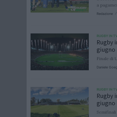
a pagame
Redazione
RUGBY IN T
Rugby i
giugno
Finale di 
Daniele Goe
RUGBY IN T
Rugby i
giugno
Semifinali