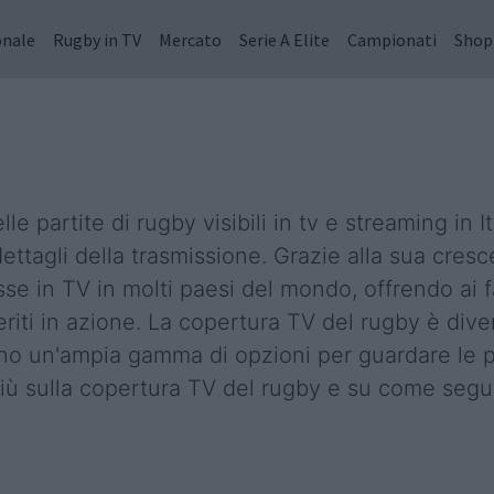
onale
Rugby in TV
Mercato
Serie A Elite
Campionati
Shop
 partite di rugby visibili in tv e streaming in Ita
tagli della trasmissione. Grazie alla sua cresce
e in TV in molti paesi del mondo, offrendo ai f
feriti in azione. La copertura TV del rugby è div
no un'ampia gamma di opzioni per guardare le par
 più sulla copertura TV del rugby e su come segui