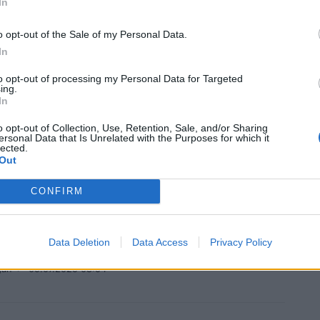
In
o opt-out of the Sale of my Personal Data.
V
 TV: le dirette del 12 e 14 luglio 2025
In
U20 e Test match internazionali nel palinsesto
to opt-out of processing my Personal Data for Targeted
ing.
In
gan
/
12.07.2025 00:27
o opt-out of Collection, Use, Retention, Sale, and/or Sharing
ersonal Data that Is Unrelated with the Purposes for which it
lected.
Out
V
CONFIRM
n TV: le dirette del primo fine settimana
o
Data Deletion
Data Access
Privacy Policy
ite internazionali in diretta
gan
/
05.07.2025 08:54