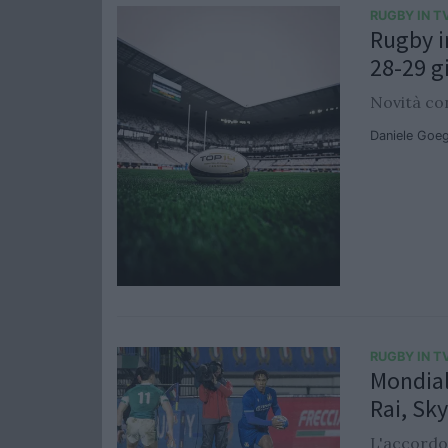
RUGBY IN T
Rugby in
28-29 g
Novità con
Daniele Goe
RUGBY IN T
Mondial
Rai, Sk
L'accordo