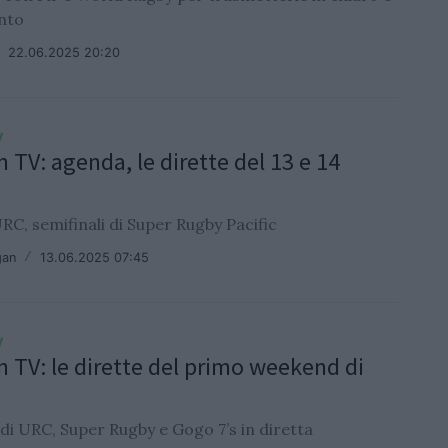
nto
/
22.06.2025 20:20
V
n TV: agenda, le dirette del 13 e 14
URC, semifinali di Super Rugby Pacific
gan
/
13.06.2025 07:45
V
n TV: le dirette del primo weekend di
 di URC, Super Rugby e Gogo 7’s in diretta