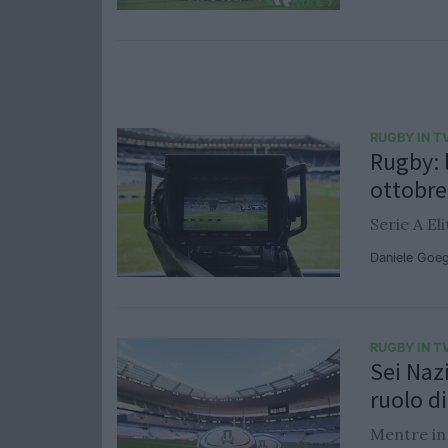
RUGBY IN T
Rugby: 
ottobre
Serie A El
Daniele Goe
RUGBY IN T
Sei Nazi
ruolo di
Mentre in 