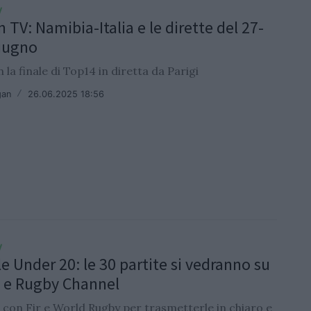
V
 TV: Namibia-Italia e le dirette del 27-
iugno
 la finale di Top14 in diretta da Parigi
gan
/
26.06.2025 18:56
V
e Under 20: le 30 partite si vedranno su
y e Rugby Channel
 con Fir e World Rugby per trasmetterle in chiaro e