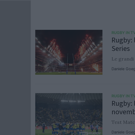
RUGBY IN T
Rugby: 
Series
Le grandi 
Daniele Goe
RUGBY IN T
Rugby: l
novemb
Test Matc
Daniele Goe