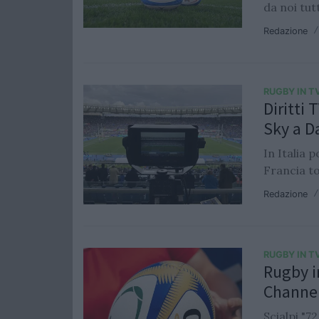
da noi tut
Redazione
RUGBY IN T
Diritti 
Sky a D
In Italia p
Francia t
Redazione
RUGBY IN T
Rugby in
Channe
Scialpi "7