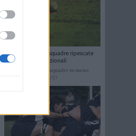
Rugby: Record di squadre ripescate
nei campionati nazionali
Si stimano oltre 20 squadre in meno
dalla stagione 2026/27