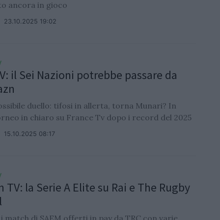
to ancora in gioco
/
23.10.2025 19:02
V
TV: il Sei Nazioni potrebbe passare da
azn
ossibile duello: tifosi in allerta, torna Munari? In
orneo in chiaro su France Tv dopo i record del 2025
/
15.10.2025 08:17
V
 TV: la Serie A Elite su Rai e The Rugby
l
2 i match di SAEM offerti in pay da TRC con varie