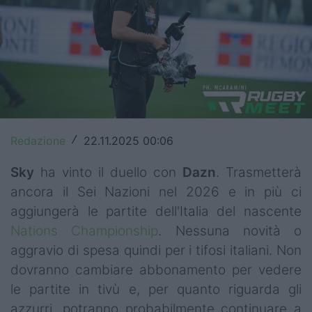
Top14
Premiership
Champions Cup
Challenge Cup
World Rugby
Redazione
22.11.2025 00:06
/
Rugby World Cup
Sky
ha vinto il duello con
Dazn
. Trasmetterà
ancora il Sei Nazioni nel 2026 e in più ci
Super Rugby
aggiungerà le partite dell'Italia del nascente
Nations Championship
. Nessuna novità o
Rugby in TV
aggravio di spesa quindi per i tifosi italiani. Non
Mercato
dovranno cambiare abbonamento per vedere
le partite in tivù e, per quanto riguarda gli
Serie A Elite
azzurri, potranno probabilmente continuare a