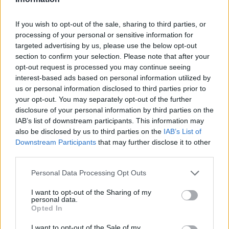
L'edizione 2026 del Guinness Men's Six
Nations, uno dei tornei più prestigiosi del
If you wish to opt-out of the sale, sharing to third parties, or
processing of your personal or sensitive information for
panorama rugbistico mondiale, inizierà nel fine
targeted advertising by us, please use the below opt-out
settimana tra il 5 e il 7 febbraio: la prima
section to confirm your selection. Please note that after your
giornata darà il via alla 132esima edizione, con
opt-out request is processed you may continue seeing
interest-based ads based on personal information utilized by
l'Italia in gara per il ventisettesimo anno
us or personal information disclosed to third parties prior to
consecutivo insieme a Inghilterra, Scozia,
your opt-out. You may separately opt-out of the further
Irlanda, Galles e Francia. La conclusione
disclosure of your personal information by third parties on the
IAB’s list of downstream participants. This information may
dell'edizione 2026 è prevista per sabato 14
also be disclosed by us to third parties on the
IAB’s List of
marzo. Inoltre, in arrivo anche il Guinness
Downstream Participants
that may further disclose it to other
Men's U20Six Nations e il Guinness Women's
third parties.
Six Nations.
Personal Data Processing Opt Outs
A partire dall'estate 2026, poi, appuntamento
I want to opt-out of the Sharing of my
personal data.
con il Nations Championship, la nuova
Opted In
competizione che accorperà i tradizionali test
I want to opt-out of the Sale of my