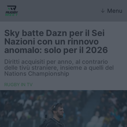
↓
Menu
Sky batte Dazn per il Sei
Nazioni con un rinnovo
Nazionale
anomalo: solo per il 2026
Nazionali giovanili
Diritti acquisiti per anno, al contrario
delle tivù straniere, insieme a quelli del
Rugby Sevens
Nations Championship
RUGBY IN TV
FIR
Internazionale
6 Nazioni
United Rugby Championship