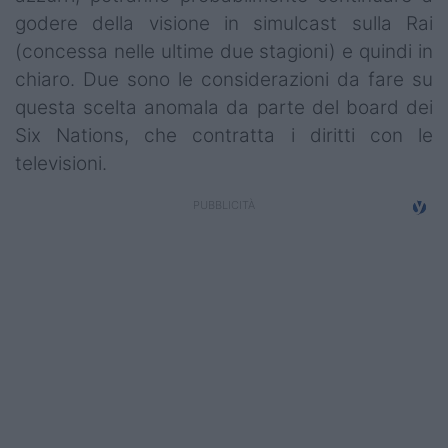
Campionati
godere della visione in simulcast sulla Rai
(concessa nelle ultime due stagioni) e quindi in
Serie A
chiaro. Due sono le considerazioni da fare su
Serie B
questa scelta anomala da parte del board dei
Six Nations, che contratta i diritti con le
Serie C
televisioni.
Femminile
Giovanili
Coppa Italia
Minirugby
Eventi
Top10