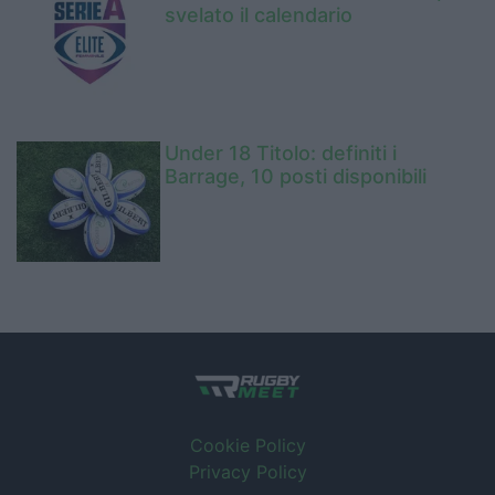
svelato il calendario
Under 18 Titolo: definiti i
Barrage, 10 posti disponibili
Cookie Policy
Privacy Policy