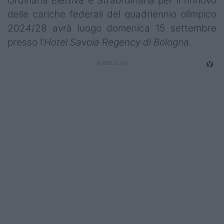
Ordinaria Elettiva e Straordinaria per il rinnovo
Campionati
delle cariche federali del quadriennio olimpico
2024/28 avrà luogo domenica 15 settembre
Serie A
presso l'
Hotel Savoia Regency di Bologna
.
Serie B
Serie C
Femminile
Giovanili
Coppa Italia
Minirugby
Eventi
Top10