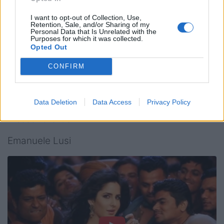
5) Candidati Presidenti Collegio Revisori dei
I want to opt-out of Collection, Use,
Retention, Sale, and/or Sharing of my
Conti
Personal Data that Is Unrelated with the
Purposes for which it was collected.
Opted Out
Luigi Capitani
CONFIRM
Angelo Cappuccilli
Luca Faccenda
Data Deletion
Data Access
Privacy Policy
Alessandra Galli
Emanuele Lusi