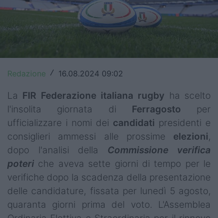
Top14
Premiership
Champions Cup
Redazione
16.08.2024 09:02
/
Challenge Cup
La
FIR
Federazione italiana rugby
ha scelto
World Rugby
l'insolita giornata di
Ferragosto
per
Rugby World Cup
ufficializzare i nomi dei
candidati
presidenti e
consiglieri ammessi alle prossime
elezioni
,
Super Rugby
dopo l'analisi della
Commissione verifica
Rugby in TV
poteri
che aveva sette giorni di tempo per le
verifiche dopo la scadenza della presentazione
Mercato
delle candidature, fissata per lunedì 5 agosto,
quaranta giorni prima del voto. L'Assemblea
Serie A Elite