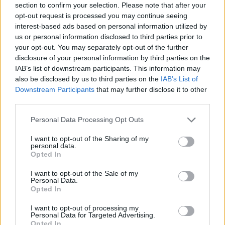
section to confirm your selection. Please note that after your
Giulia Bragante
opt-out request is processed you may continue seeing
interest-based ads based on personal information utilized by
Simone Favaro
us or personal information disclosed to third parties prior to
your opt-out. You may separately opt-out of the further
Carlo Festuccia
disclosure of your personal information by third parties on the
IAB’s list of downstream participants. This information may
Silvia Gaudino
also be disclosed by us to third parties on the
IAB’s List of
Downstream Participants
that may further disclose it to other
Leonardo Ghiraldini
third parties.
Silvia Pizzati
Personal Data Processing Opt Outs
4) Candidati Consiglieri Federali Quota
I want to opt-out of the Sharing of my
personal data.
Tecnici
Opted In
I want to opt-out of the Sale of my
Luca Martin
Personal Data.
Opted In
Carlo Orlandi
I want to opt-out of processing my
Personal Data for Targeted Advertising.
Paolo Ricchebono
Opted In