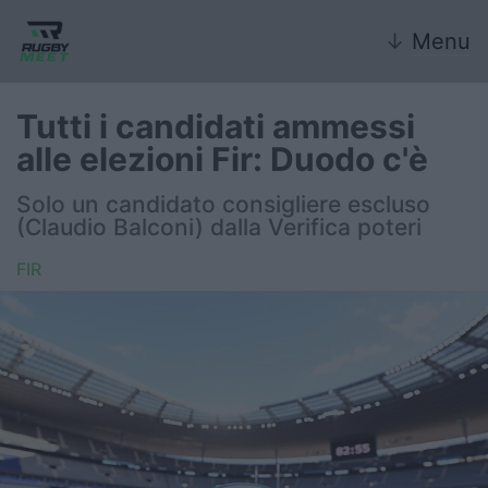
↓
Menu
Tutti i candidati ammessi
alle elezioni Fir: Duodo c'è
Nazionale
Solo un candidato consigliere escluso
(Claudio Balconi) dalla Verifica poteri
Nazionali giovanili
FIR
Rugby Sevens
FIR
Internazionale
6 Nazioni
United Rugby Championship