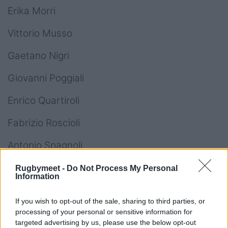
Erika Morri
Vittorio Musso
Gaetano Nigri
Giovanni Poggiali
Enrico Quartiroli
Fabrizio Roscioli
Antonio Spagnoli
Sandro Trevisan
Rugbymeet -
Do Not Process My Personal
Information
Paolo Vaccari
If you wish to opt-out of the sale, sharing to third parties, or
3) Candidati Consiglieri Federali Quota Atleti
processing of your personal or sensitive information for
targeted advertising by us, please use the below opt-out