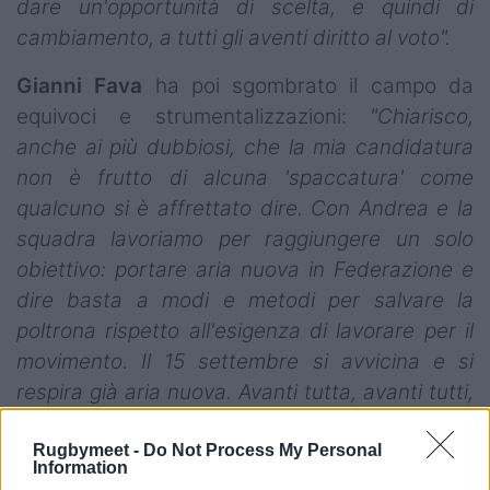
dare un'opportunità di scelta, e quindi di
cambiamento, a tutti gli aventi diritto al voto".
Gianni Fava
ha poi sgombrato il campo da
equivoci e strumentalizzazioni:
"Chiarisco,
anche ai più dubbiosi, che la mia candidatura
non è frutto di alcuna 'spaccatura' come
qualcuno si è affrettato dire. Con Andrea e la
squadra lavoriamo per raggiungere un solo
obiettivo: portare aria nuova in Federazione e
dire basta a modi e metodi per salvare la
poltrona rispetto all'esigenza di lavorare per il
movimento. Il 15 settembre si avvicina e si
respira già aria nuova. Avanti tutta, avanti tutti,
sempre insieme".
Rugbymeet -
Do Not Process My Personal
Information