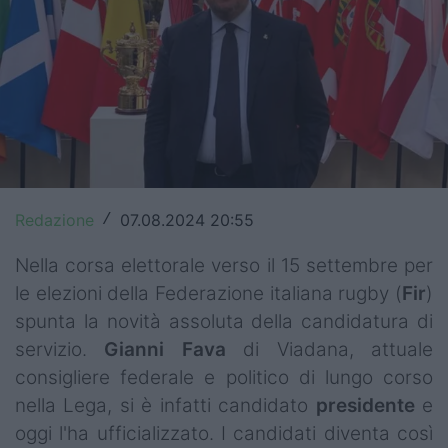
Top14
Premiership
Champions Cup
Challenge Cup
World Rugby
Redazione
07.08.2024 20:55
/
Rugby World Cup
Nella corsa elettorale verso il 15 settembre per
Super Rugby
le elezioni della Federazione italiana rugby (
Fir
)
spunta la novità assoluta della candidatura di
Rugby in TV
servizio.
Gianni Fava
di Viadana, attuale
consigliere federale e politico di lungo corso
Mercato
nella Lega, si è infatti candidato
presidente
e
Serie A Elite
oggi l'ha ufficializzato. I candidati diventa così