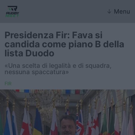
↓
Menu
Presidenza Fir: Fava si
candida come piano B della
Nazionale
lista Duodo
Nazionali giovanili
«Una scelta di legalità e di squadra,
nessuna spaccatura»
Rugby Sevens
FIR
FIR
Internazionale
6 Nazioni
United Rugby Championship