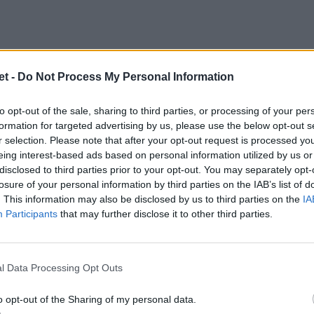
t -
Do Not Process My Personal Information
to opt-out of the sale, sharing to third parties, or processing of your per
formation for targeted advertising by us, please use the below opt-out s
nale
r selection. Please note that after your opt-out request is processed y
eing interest-based ads based on personal information utilized by us or
disclosed to third parties prior to your opt-out. You may separately opt-
i del suo movimento chiamato "
Obiettivo
losure of your personal information by third parties on the IAB’s list of
olineando i risultati delle Nazionali:
. This information may also be disclosed by us to third parties on the
IA
Participants
that may further disclose it to other third parties.
le nazionali siano sempre più competitive,
 possiede la Fir derivano dall'attività
aver fatto un ottimo lavoro e lo vogliamo
l Data Processing Opt Outs
nostro movimento a livello nazionale e
o opt-out of the Sharing of my personal data.
agione, in particolare con le nazionali senior,