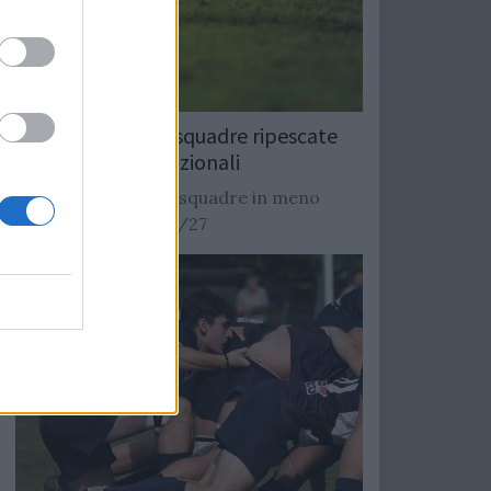
Rugby: Record di squadre ripescate
nei campionati nazionali
Si stimano oltre 20 squadre in meno
dalla stagione 2026/27