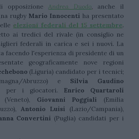
di opposizione
Andrea Duodo
, anche il
ana rugby
Mario Innocenti
ha presentato
delle
elezioni
federali
del
15
settembre
.
etto ai tredici del rivale (in consiglio ne
glieri federali in carica e sei i nuovi. La
ta facendo l'esperienza di presidente di un
esentate geograficamente nove regioni
icchebono
(Liguria) candidato per i tecnici;
magna/Abruzzo) e
Silvia Gaudino
ti per i giocatori.
Enrico Quartaroli
(Veneto),
Giovanni Poggiali
(Emilia
uzzo),
Antonio Luisi
(Lazio/Campania),
anna Convertini
(Puglia) candidati per i