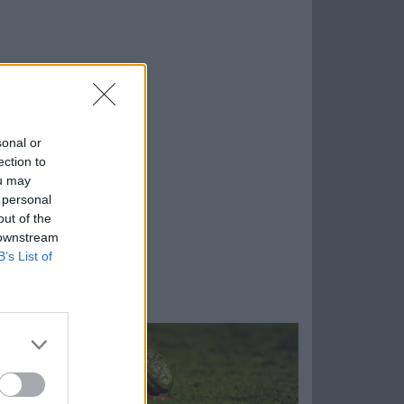
sonal or
ection to
ou may
 personal
out of the
 downstream
B’s List of