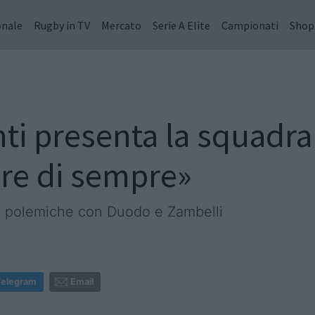
onale
Rugby in TV
Mercato
Serie A Elite
Campionati
Shop
nti presenta la squadr
ore di sempre»
i, le polemiche con Duodo e Zambelli
Telegram
Email