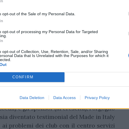
In
 nel ranking mondiale
. Questo è in assoluto il
nell'era Sei Nazioni. Ci avevano chiesto di
o opt-out of the Sale of my Personal Data.
da 32 sconfitte. Il bilancio della nazionale
In
 quella femminile che vince come ha sempre
to opt-out of processing my Personal Data for Targeted
ing.
orie, 20 sconfitte e un pareggio. E per la prima
In
torie che sconfitte, 8 contro 7 e un pareggio
o opt-out of Collection, Use, Retention, Sale, and/or Sharing
gno 2023 a giugno 2024».
ersonal Data that Is Unrelated with the Purposes for which it
lected.
Out
CONFIRM
guardi raggiunti sono la sua gestione: la
ell'Italia con la
candidatura di Andrea
Data Deletion
Data Access
Privacy Policy
gby
; il miglioramento dei rapporti con le
Locali) e gli sponsor (in crescita); l'orgoglio
sia diventato testimonial del Made in Italy
 ai problemi dei club con il centro servizi