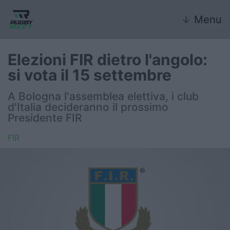
↓
Menu
Elezioni FIR dietro l'angolo:
si vota il 15 settembre
Nazionale
A Bologna l'assemblea elettiva, i club
d'Italia decideranno il prossimo
Nazionali giovanili
Presidente FIR
Rugby Sevens
FIR
FIR
Internazionale
6 Nazioni
United Rugby Championship