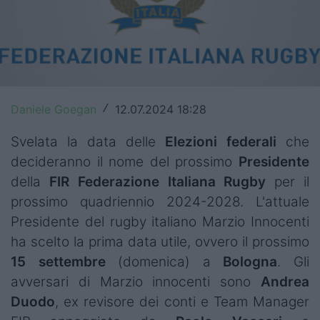
Top14
Premiership
Champions Cup
Daniele Goegan
12.07.2024 18:28
/
Challenge Cup
Svelata la data delle
Elezioni federali
che
World Rugby
decideranno il nome del prossimo
Presidente
Rugby World Cup
della
FIR Federazione Italiana Rugby
per il
prossimo quadriennio 2024-2028. L'attuale
Super Rugby
Presidente del rugby italiano Marzio Innocenti
Rugby in TV
ha scelto la prima data utile, ovvero il prossimo
15 settembre
(domenica) a
Bologna
. Gli
Mercato
avversari di Marzio innocenti sono
Andrea
Duodo
, ex revisore dei conti e Team Manager
Serie A Elite