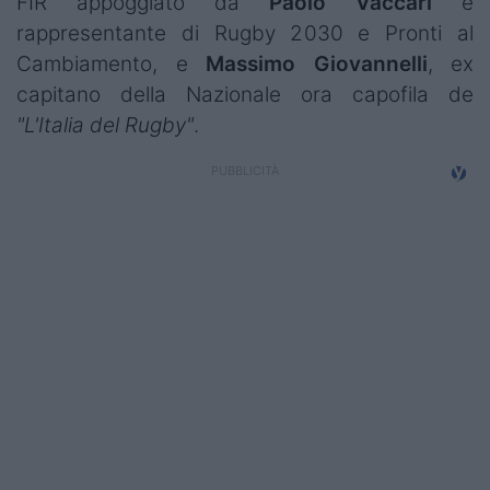
FIR
appoggiato da
Paolo Vaccari
e
Campionati
rappresentante di Rugby 2030 e Pronti al
Cambiamento
, e
Massimo Giovannelli
, ex
Serie A
capitano della Nazionale ora capofila de
Serie B
"
L'Italia del Rugby
"
.
Serie C
Femminile
Giovanili
Coppa Italia
Minirugby
Eventi
Top10