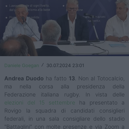
Top14
Premiership
Champions Cup
Challenge Cup
World Rugby
Daniele Goegan
30.07.2024 23:01
/
Rugby World Cup
Andrea Duodo
ha fatto
13
. Non al Totocalcio,
Super Rugby
ma nella corsa alla presidenza della
Federazione italiana rugby. In vista delle
Rugby in TV
elezioni del 15 settembre
ha presentato a
Mercato
Rovigo la squadra di candidati consiglieri
federali, in una sala consigliare dello stadio
Serie A Elite
"Battaglini" con molte presenze e via Zoom a