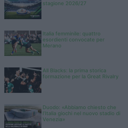
stagione 2026/27
Italia femminile: quattro
esordienti convocate per
Merano
All Blacks: la prima storica
formazione per la Great Rivalry
Duodo: «Abbiamo chiesto che
l’Italia giochi nel nuovo stadio di
Venezia»