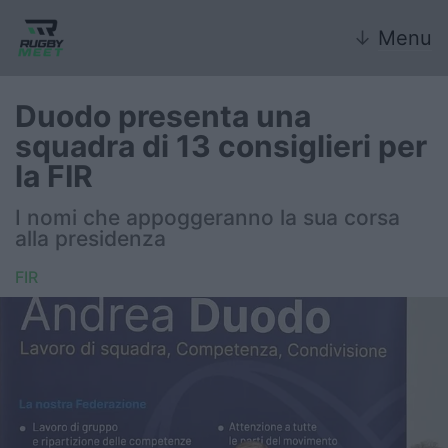
↓
Menu
Duodo presenta una
squadra di 13 consiglieri per
Nazionale
la FIR
Nazionali giovanili
I nomi che appoggeranno la sua corsa
alla presidenza
Rugby Sevens
FIR
FIR
Internazionale
6 Nazioni
United Rugby Championship