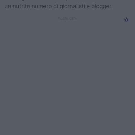
Campionati
un nutrito numero di giornalisti e blogger.
Serie A
Serie B
Serie C
Femminile
Giovanili
Coppa Italia
Minirugby
Eventi
Top10