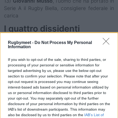
13)
Giovanni
Musso
, l'uomo che ha portato in
Serie A il Rugby Biella, consigliere federale in
carica
I quattro dissidenti
Particolarmente significativa la presenza di
Rugbymeet -
Do Not Process My Personal
questi ultimi quattro, che costituiscono la parte
Information
critica dell'attuale consiglio federale in carica.
If you wish to opt-out of the sale, sharing to third parties, or
Spesso in questi anni hanno mostrato il loro
processing of your personal or sensitive information for
dissenso non avvallando certi provvedimenti o
targeted advertising by us, please use the below opt-out
decisioni (nei bilanci approvati a maggioranza i
section to confirm your selection. Please note that after your
opt-out request is processed you may continue seeing
voti mancanti probabilmente erano i loro).
interest-based ads based on personal information utilized by
Adesso escono ufficialmente allo scoperto.
us or personal information disclosed to third parties prior to
your opt-out. You may separately opt-out of the further
disclosure of your personal information by third parties on the
IAB’s list of downstream participants. This information may
also be disclosed by us to third parties on the
IAB’s List of