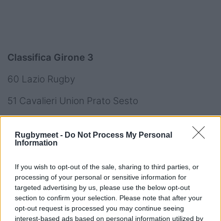
Classifica Girone 3
60 Lazio Rugby
51 Cavalieri Union Prato Sesto
50 Unione Rugby Capitolina
Rugbymeet -
Do Not Process My Personal
Information
35 Avezzano
31 Pesaro
If you wish to opt-out of the sale, sharing to third parties, or
processing of your personal or sensitive information for
29 Primavera
targeted advertising by us, please use the below opt-out
section to confirm your selection. Please note that after your
22 Civitavecchia
opt-out request is processed you may continue seeing
interest-based ads based on personal information utilized by