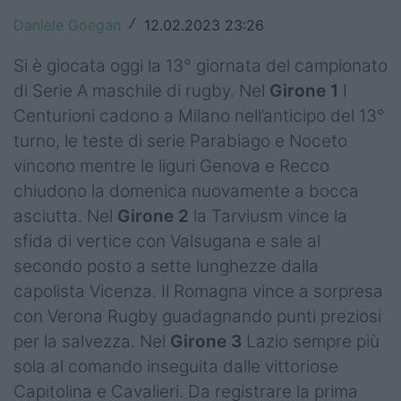
Top14
Daniele Goegan
12.02.2023 23:26
/
Premiership
Si è giocata oggi la 13° giornata del campionato
di Serie A maschile di rugby. Nel
Girone 1
I
Champions Cup
Centurioni cadono a Milano nell’anticipo del 13°
turno, le teste di serie Parabiago e Noceto
Challenge Cup
vincono mentre le liguri Genova e Recco
World Rugby
chiudono la domenica nuovamente a bocca
asciutta. Nel
Girone 2
la Tarviusm vince la
Rugby World Cup
sfida di vertice con Valsugana e sale al
Super Rugby
secondo posto a sette lunghezze dalla
capolista Vicenza. Il Romagna vince a sorpresa
Rugby in TV
con Verona Rugby guadagnando punti preziosi
Mercato
per la salvezza. Nel
Girone 3
Lazio sempre più
sola al comando inseguita dalle vittoriose
Serie A Elite
Capitolina e Cavalieri. Da registrare la prima