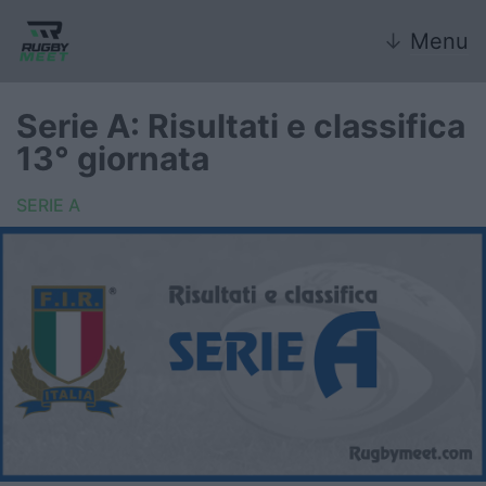
↓
Menu
Serie A: Risultati e classifica
13° giornata
Nazionale
SERIE A
Nazionali giovanili
Rugby Sevens
FIR
Internazionale
6 Nazioni
United Rugby Championship