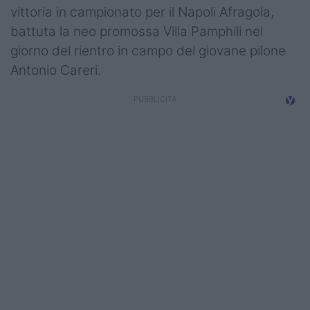
vittoria in campionato per il Napoli Afragola,
Campionati
battuta la neo promossa Villa Pamphili nel
Serie A
giorno del rientro in campo del giovane pilone
Antonio Careri.
Serie B
Serie C
Femminile
Giovanili
Coppa Italia
Minirugby
Eventi
Top10