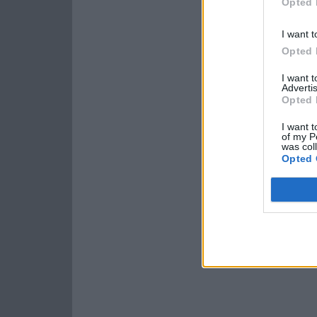
Opted 
I want t
Opted 
I want 
Advertis
Opted 
I want t
of my P
was col
Opted 