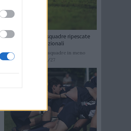
Rugby: Record di squadre ripescate
nei campionati nazionali
Si stimano oltre 20 squadre in meno
dalla stagione 2026/27