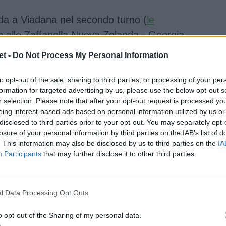
anda a Viadana nel secondo turno (
le
 allo Zaffanella Nuova Zelanda - Georgia.
a che si disputerà a Rovigo.
Qui il
t -
Do Not Process My Personal Information
to opt-out of the sale, sharing to third parties, or processing of your per
V e streaming il Mondiale
formation for targeted advertising by us, please use the below opt-out s
r selection. Please note that after your opt-out request is processed y
U20 <
eing interest-based ads based on personal information utilized by us or
disclosed to third parties prior to your opt-out. You may separately opt-
losure of your personal information by third parties on the IAB’s list of
. This information may also be disclosed by us to third parties on the
IA
Participants
that may further disclose it to other third parties.
l Data Processing Opt Outs
o opt-out of the Sharing of my personal data.