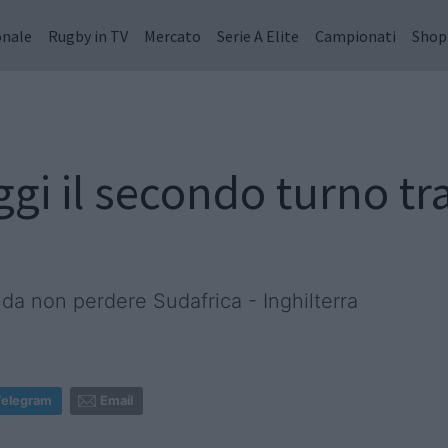
onale
Rugby in TV
Mercato
Serie A Elite
Campionati
Shop
gi il secondo turno tr
o, da non perdere Sudafrica - Inghilterra
Telegram
Email