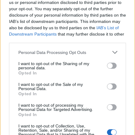
Parma, fine stagione: i trofei ci sono,
us or personal information disclosed to third parties prior to
il pubblico ancora no
your opt-out. You may separately opt-out of the further
disclosure of your personal information by third parties on the
Redazione
/
07.06.2026 23:50
IAB’s list of downstream participants. This information may
also be disclosed by us to third parties on the
IAB’s List of
Downstream Participants
that may further disclose it to other
third parties.
RUGBY FEMMINILE
Italia Seven Femminile: 2° posto a
Makarska, l'Ucraina vince la finale
Personal Data Processing Opt Outs
Redazione
/
07.06.2026 23:27
I want to opt-out of the Sharing of my
personal data.
Opted In
I want to opt-out of the Sale of my
RUGBY FEMMINILE
Personal Data.
Villorba vince la Coppa Conference:
Opted In
48-0 al CUS Torino
I want to opt-out of processing my
07.06.2026 15:37
Personal Data for Targeted Advertising.
Opted In
I want to opt-out of Collection, Use,
Retention, Sale, and/or Sharing of my
1
2
3
4
5
6
→
Personal Data that Is Unrelated with the