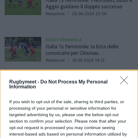
Aggio guidano il doppio successo
Redazione
/
26.06.2026 22:56
RUGBY FEMMINILE
Italia 7s femminile: la lista delle
convocate per Chisinau
Redazione
/
18.06.2026 14:12
Rugbymeet -
Do Not Process My Personal
Information
RUGBY FEMMINILE
Rugby Femminile: Ilaria Arrighetti
convocata dalle Barbarians
If you wish to opt-out of the sale, sharing to third parties, or
Redazione
/
11.06.2026 06:55
processing of your personal or sensitive information for
targeted advertising by us, please use the below opt-out
section to confirm your selection. Please note that after your
opt-out request is processed you may continue seeing
RUGBY FEMMINILE
interest-based ads based on personal information utilized by