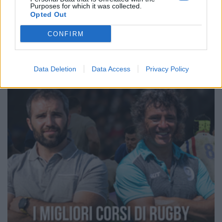
Purposes for which it was collected.
Pagina 1 di 14
Opted Out
CONFIRM
Data Deletion
Data Access
Privacy Policy