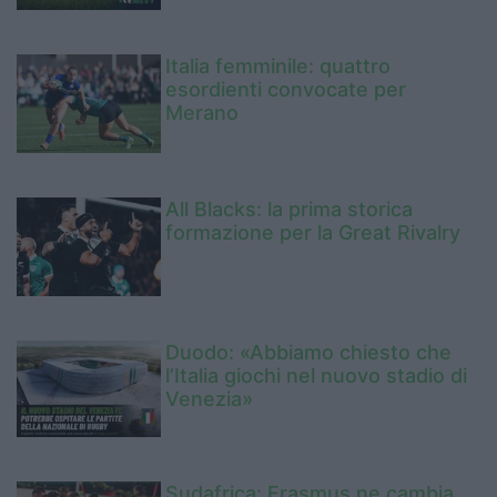
Italia femminile: quattro
esordienti convocate per
Merano
All Blacks: la prima storica
formazione per la Great Rivalry
Duodo: «Abbiamo chiesto che
l’Italia giochi nel nuovo stadio di
Venezia»
Sudafrica: Erasmus ne cambia