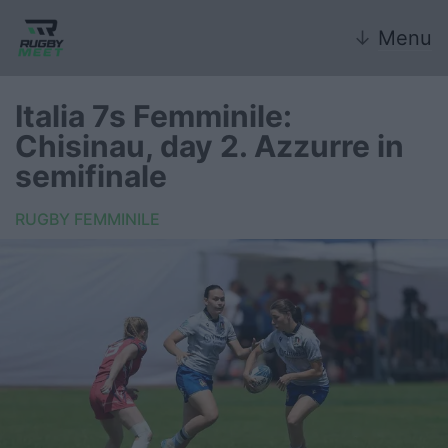
↓
Menu
Italia 7s Femminile:
Chisinau, day 2. Azzurre in
Nazionale
semifinale
Nazionali giovanili
RUGBY FEMMINILE
Rugby Sevens
FIR
Internazionale
6 Nazioni
United Rugby Championship