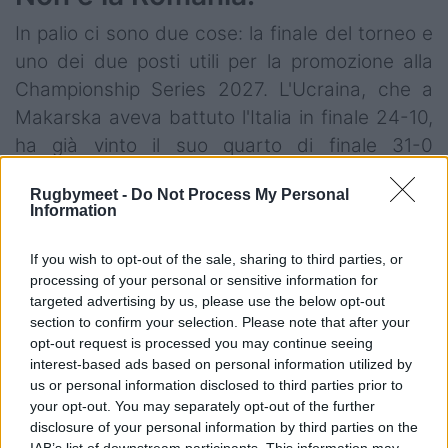
In palio ci sono due cose: la finale del torneo e
uno dei due posti utili per la promozione alla
Championship Series 2027. L'Ucraina, che a
Makarska aveva battuto l'Italia in finale 24-10,
ha già vinto il suo quarto di finale 31-0
sull'Austria. Con una delle due promozioni che
Rugbymeet -
Do Not Process My Personal
andrà verosimilmente all'Ucraina, l'Italia si
Information
giocherà l'altro pass insieme a Moldavia e
Ungheria.
If you wish to opt-out of the sale, sharing to third parties, or
processing of your personal or sensitive information for
Le azzurre ci sono. Il primo tempo contro la
targeted advertising by us, please use the below opt-out
section to confirm your selection. Please note that after your
Romania ha dimostrato che possono perdere il
opt-out request is processed you may continue seeing
filo. Il secondo tempo ha dimostrato che
interest-based ads based on personal information utilized by
quando lo ritrovano, non si fermano più.
us or personal information disclosed to third parties prior to
your opt-out. You may separately opt-out of the further
Domani si vedrà.
disclosure of your personal information by third parties on the
IAB’s list of downstream participants. This information may