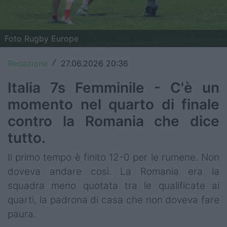
Top14
Premiership
Foto Rugby Europe
Champions Cup
Redazione
27.06.2026 20:36
/
Challenge Cup
Italia 7s Femminile - C'è un
momento nel quarto di finale
World Rugby
contro la Romania che dice
Rugby World Cup
tutto.
Super Rugby
Il primo tempo è finito 12-0 per le rumene. Non
Rugby in TV
doveva andare così. La Romania era la
squadra meno quotata tra le qualificate ai
Mercato
quarti, la padrona di casa che non doveva fare
paura.
Serie A Elite