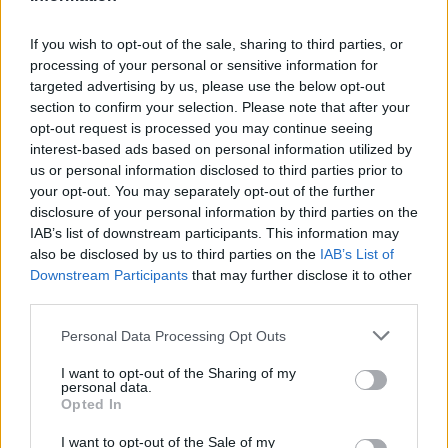
mischia alle Zebre. Il padre, serbo di nascita,
If you wish to opt-out of the sale, sharing to third parties, or
aveva giocato da apertura a Jesi in tempi in cui
processing of your personal or sensitive information for
il rugby femminile italiano non aveva ancora
targeted advertising by us, please use the below opt-out
una struttura federale seria.
section to confirm your selection. Please note that after your
opt-out request is processed you may continue seeing
Non è un dettaglio da trafiletto. È il tipo di
interest-based ads based on personal information utilized by
us or personal information disclosed to third parties prior to
storia che spiega come certi percorsi sportivi si
your opt-out. You may separately opt-out of the further
costruiscano in casa, prima ancora che le
disclosure of your personal information by third parties on the
federazioni li intercettino.
IAB’s list of downstream participants. This information may
also be disclosed by us to third parties on the
IAB’s List of
Il torneo di Chisinau inizia il 26 giugno. L'Italia è
Downstream Participants
that may further disclose it to other
third parties.
pronta per fare la sua parte.
Personal Data Processing Opt Outs
@rhynosmm
— Rugby
I want to opt-out of the Sharing of my
Femminile Italiano
personal data.
Opted In
I want to opt-out of the Sale of my