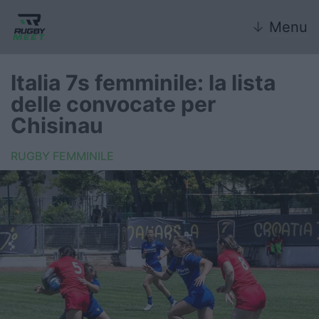
↓
Menu
Italia 7s femminile: la lista
delle convocate per
Nazionale
Chisinau
Nazionali giovanili
RUGBY FEMMINILE
Rugby Sevens
FIR
Internazionale
6 Nazioni
United Rugby Championship