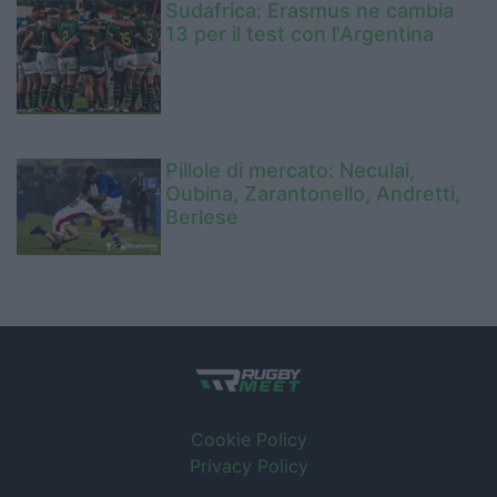
Sudafrica: Erasmus ne cambia
13 per il test con l'Argentina
Pillole di mercato: Neculai,
Oubina, Zarantonello, Andretti,
Berlese
Cookie Policy
Privacy Policy