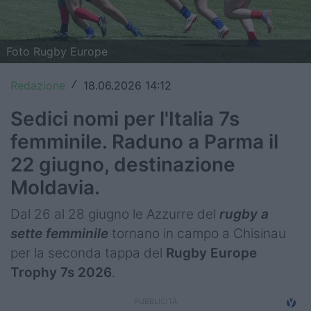
Top14
Premiership
Foto Rugby Europe
Champions Cup
Redazione
18.06.2026 14:12
/
Challenge Cup
Sedici nomi per l'Italia 7s
femminile. Raduno a Parma il
World Rugby
22 giugno, destinazione
Rugby World Cup
Moldavia.
Super Rugby
Dal 26 al 28 giugno le Azzurre del
rugby a
Rugby in TV
sette femminile
tornano in campo a Chisinau
per la seconda tappa del
Rugby Europe
Mercato
Trophy 7s 2026
.
Serie A Elite