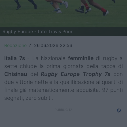
Top14
Premiership
Rugby Europe - foto Travis Prior
Champions Cup
Challenge Cup
Redazione
26.06.2026 22:56
/
World Rugby
Italia 7s
- La Nazionale
femminile
di rugby a
sette chiude la prima giornata della tappa di
Rugby World Cup
Chisinau
del
Rugby Europe Trophy 7s
con
due vittorie nette e la qualificazione ai quarti di
Super Rugby
finale già matematicamente acquisita. 97 punti
Rugby in TV
segnati, zero subiti.
Mercato
Serie A Elite