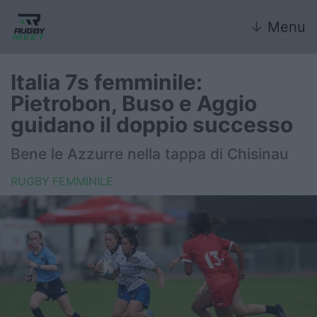
↓
Menu
Italia 7s femminile:
Pietrobon, Buso e Aggio
Nazionale
guidano il doppio successo
Nazionali giovanili
Bene le Azzurre nella tappa di Chisinau
Rugby Sevens
RUGBY FEMMINILE
FIR
Internazionale
6 Nazioni
United Rugby Championship