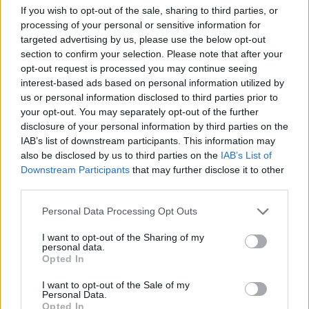
vedere a Makarska, sia sul piano del gioco sia
If you wish to opt-out of the sale, sharing to third parties, or
processing of your personal or sensitive information for
sotto il profilo della crescita collettiva.
targeted advertising by us, please use the below opt-out
section to confirm your selection. Please note that after your
La prima giornata va in quella direzione.
opt-out request is processed you may continue seeing
interest-based ads based on personal information utilized by
Domani mattina ultima partita di pool contro la
us or personal information disclosed to third parties prior to
Norvegia, già battuta 31-0 nella tappa
your opt-out. You may separately opt-out of the further
disclosure of your personal information by third parties on the
inaugurale. Nel pomeriggio i quarti di finale.
IAB’s list of downstream participants. This information may
also be disclosed by us to third parties on the
IAB’s List of
La promozione alla Championship Series 2027
Downstream Participants
that may further disclose it to other
è ancora lì, a disposizione.
third parties.
@rhynosmm
— Rugby
Personal Data Processing Opt Outs
Femminile Italiano
I want to opt-out of the Sharing of my
personal data.
Opted In
I want to opt-out of the Sale of my
Personal Data.
Opted In