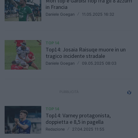
Mori top e Garbisi flop fra gli 8 azzurri
in Francia
Daniele Goegan
/
11.05.2025 16:32
TOP 14
Top14: Josaia Raisuqe muore in un
tragico incidente stradale
Daniele Goegan
/
09.05.2025 08:03
TOP 14
Top14: Varney protagonista,
doppietta e 8,5 in pagella
Redazione
/
27.04.2025 11:55