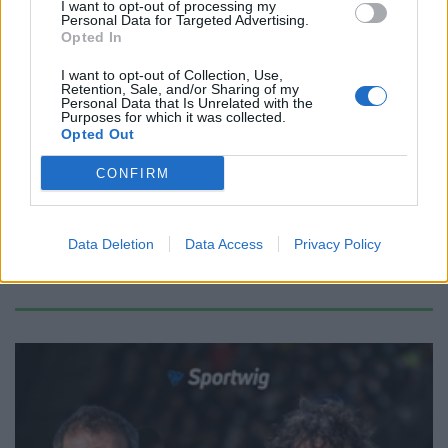
I want to opt-out of processing my
Personal Data for Targeted Advertising.
Opted In
TOP 14
I want to opt-out of Collection, Use,
Top14: Varney debutta nel Vannes,
Retention, Sale, and/or Sharing of my
Personal Data that Is Unrelated with the
Garbisi e Allan titolari
Purposes for which it was collected.
Opted Out
Redazione
/
02.11.2024 09:58
CONFIRM
←
1
2
3
4
5
6
7
8
9
→
Data Deletion
Data Access
Privacy Policy
Pagina 4 di 9