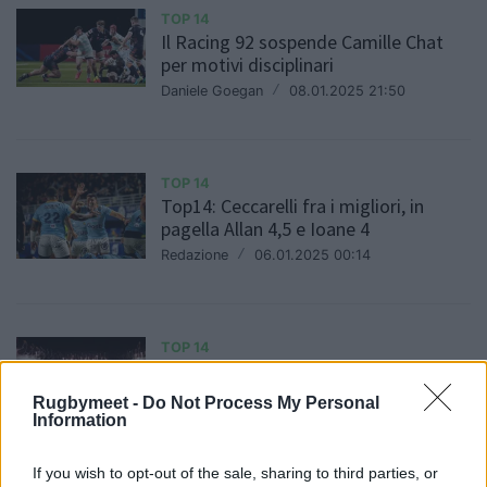
TOP 14
Il Racing 92 sospende Camille Chat
per motivi disciplinari
Daniele Goegan
/
08.01.2025 21:50
TOP 14
Top14: Ceccarelli fra i migliori, in
pagella Allan 4,5 e Ioane 4
Redazione
/
06.01.2025 00:14
TOP 14
La Rochelle fa il 100° tutto esaurito,
rugby italiano a lezione
Rugbymeet -
Do Not Process My Personal
Redazione
/
05.01.2025 17:34
Information
If you wish to opt-out of the sale, sharing to third parties, or