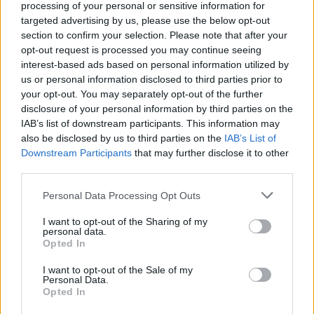
processing of your personal or sensitive information for
TOP 14
targeted advertising by us, please use the below opt-out
Il Top 14 non si ferma: Ioane e
section to confirm your selection. Please note that after your
Lucchesi in meta, Ortombina debutto
opt-out request is processed you may continue seeing
Redazione
/
25.12.2024 18:30
interest-based ads based on personal information utilized by
us or personal information disclosed to third parties prior to
your opt-out. You may separately opt-out of the further
disclosure of your personal information by third parties on the
IAB’s list of downstream participants. This information may
also be disclosed by us to third parties on the
IAB’s List of
TOP 14
Downstream Participants
that may further disclose it to other
Top14: al rientro Azzurri tutti ko
third parties.
tranne Capuozzo
Redazione
/
03.12.2024 19:36
Personal Data Processing Opt Outs
I want to opt-out of the Sharing of my
personal data.
Opted In
TOP 14
Garbisi e Allan 7 e 6,5 in pagella, buon
I want to opt-out of the Sale of my
auspicio per i test dell'Italia
Personal Data.
Opted In
Redazione
/
04.11.2024 00:00