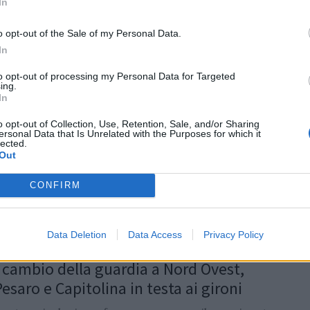
In
 le gerarchie in...
o opt-out of the Sale of my Personal Data.
0:19
In
to opt-out of processing my Personal Data for Targeted
ing.
In
 scontri al vertice nell’ottava giornata
o opt-out of Collection, Use, Retention, Sale, and/or Sharing
ersonal Data that Is Unrelated with the Purposes for which it
te dell’Immacolata la Serie B offre un panorama di
lected.
ta in quanto a sfide importanti, che in due gironi, il
Out
drà le...
CONFIRM
gan
/
09.12.2017 21:39
Data Deletion
Data Access
Privacy Policy
: cambio della guardia a Nord Ovest,
esaro e Capitolina in testa ai gironi