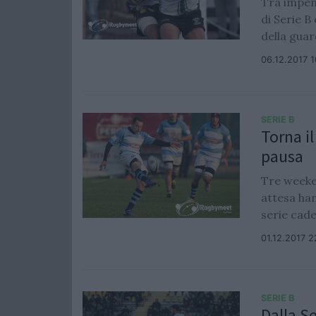
Tra impen
di Serie B
della guard
06.12.2017 
SERIE B
Torna i
pausa
Tre weeke
attesa ha
serie cade
01.12.2017 2
SERIE B
Dalla Se