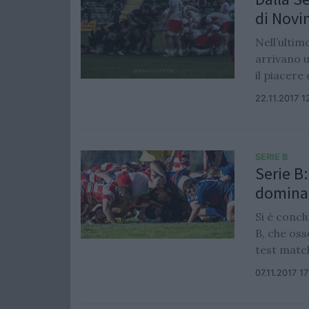
di Novi
Nell’ultim
arrivano 
il piacere 
22.11.2017 1
SERIE B
Serie B
domina 
Si è conc
B, che os
test match
07.11.2017 1