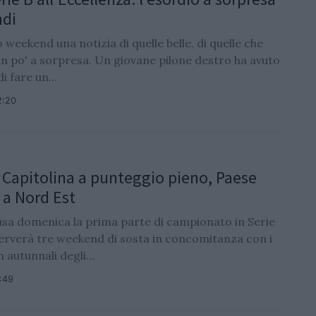
ndi
o weekend una notizia di quelle belle, di quelle che
un po' a sorpresa. Un giovane pilone destro ha avuto
di fare un...
2:20
: Capitolina a punteggio pieno, Paese
a Nord Est
lusa domenica la prima parte di campionato in Serie
serverà tre weekend di sosta in concomitanza con i
 autunnali degli...
7:49