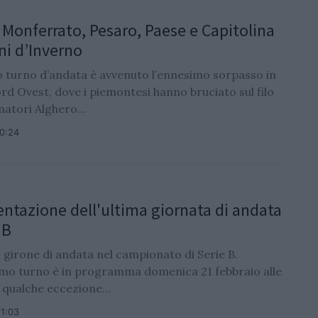
: Monferrato, Pesaro, Paese e Capitolina
i d’Inverno
mo turno d’andata è avvenuto l’ennesimo sorpasso in
rd Ovest, dove i piemontesi hanno bruciato sul filo
Amatori Alghero...
10:24
entazione dell'ultima giornata di andata
 B
il girone di andata nel campionato di Serie B.
imo turno è in programma domenica 21 febbraio alle
 qualche eccezione...
01:03