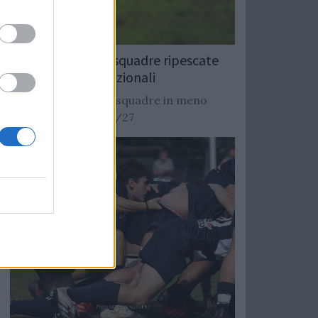
Rugby: Record di squadre ripescate
nei campionati nazionali
Si stimano oltre 20 squadre in meno
dalla stagione 2026/27