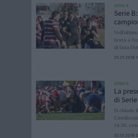
SERIE B
Serie B
campion
Nell’ulti
testa a No
di lana l’
25.01.2018 
SERIE B
La pres
di Serie
Si chiude 
L’undices
14.30, con
20.01.2018 