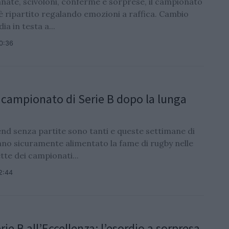
nate, scivoloni, conferme e sorprese, il campionato
 è ripartito regalando emozioni a raffica. Cambio
ia in testa a...
10:36
l campionato di Serie B dopo la lunga
nd senza partite sono tanti e queste settimane di
nno sicuramente alimentato la fame di rugby nelle
tte dei campionati...
2:44
rie B all’Eccellenza: l’esordio a sorpresa