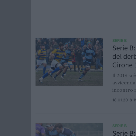
SERIE B
Serie B:
del der
Girone 
Il 2018 si
avvicendam
incontro r
18.01.2018 1
SERIE B
Serie B: