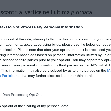
 scontri al vertice nell’ultima giornata
7
t -
Do Not Process My Personal Information
B saluta il 2017 proponendo un menù da pranzo di
n scontri al vertice in tre gironi come piatto forte,
ontorno di sfide...
to opt-out of the sale, sharing to third parties, or processing of your per
formation for targeted advertising by us, please use the below opt-out s
6:25
r selection. Please note that after your opt-out request is processed y
eing interest-based ads based on personal information utilized by us or
disclosed to third parties prior to your opt-out. You may separately opt-
losure of your personal information by third parties on the IAB’s list of
. This information may also be disclosed by us to third parties on the
IA
Participants
that may further disclose it to other third parties.
: tre squadre imbattute al comando,
op per l’Arvalia Villa Pamphili
l Data Processing Opt Outs
e rinviate per terreno ghiacciato, una al nord e una
o opt-out of the Sharing of my personal data.
 anche sfide decisive per il vertice che hanno