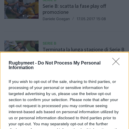
Serie B: scatta la fase play off
promozione
Daniele Goegan
/
17.05.2017 15:08
SERIE B
Terminata la lunga stagione di Serie B
10.05.2017 14:18
Rugbymeet -
Do Not Process My Personal
Information
If you wish to opt-out of the sale, sharing to third parties, or
SERIE B
processing of your personal or sensitive information for
Playoff Serie B ecco gli accoppiamenti
targeted advertising by us, please use the below opt-out
per puntare alla serie A
section to confirm your selection. Please note that after your
07.05.2017 22:00
opt-out request is processed you may continue seeing
interest-based ads based on personal information utilized by
us or personal information disclosed to third parties prior to
your opt-out. You may separately opt-out of the further
SERIE B