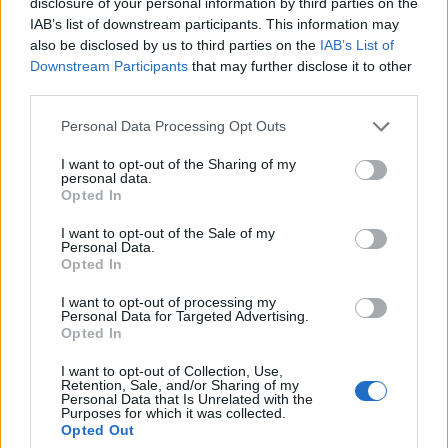
disclosure of your personal information by third parties on the
Serie B: verdetti Playoff e
IAB’s list of downstream participants. This information may
Retrocessione, la situazione a una
also be disclosed by us to third parties on the
IAB’s List of
partita dalla fine
Downstream Participants
that may further disclose it to other
03.05.2017 15:21
third parties.
Personal Data Processing Opt Outs
I want to opt-out of the Sharing of my
SERIE B
personal data.
Continua la stretta collaborazione
Opted In
Viadana - Caimani
I want to opt-out of the Sale of my
03.05.2017 12:16
Personal Data.
Opted In
I want to opt-out of processing my
Personal Data for Targeted Advertising.
←
12
13
14
15
16
17
18
19
20
21
Opted In
22
→
I want to opt-out of Collection, Use,
Pagina 17 di 57
Retention, Sale, and/or Sharing of my
Personal Data that Is Unrelated with the
Purposes for which it was collected.
Opted Out