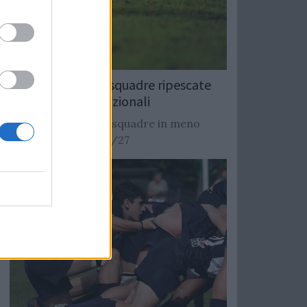
Rugby: Record di squadre ripescate
nei campionati nazionali
Si stimano oltre 20 squadre in meno
dalla stagione 2026/27