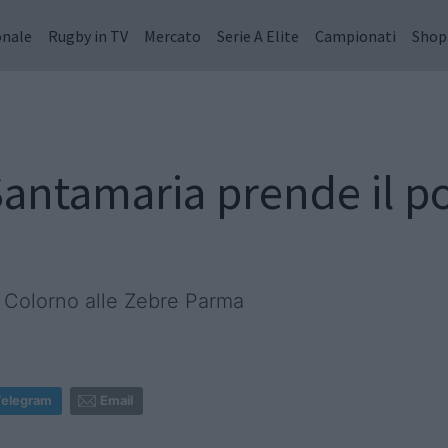
onale
Rugby in TV
Mercato
Serie A Elite
Campionati
Shop
antamaria prende il po
l Colorno alle Zebre Parma
Telegram
Email