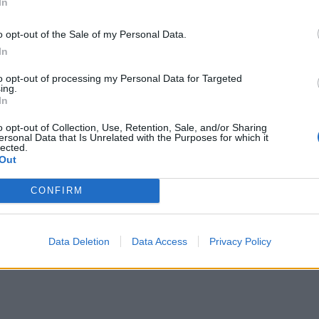
In
un cammino di crescita che ci ha portati a
e un'identità, e che ora abbiamo il compito di
o opt-out of the Sale of my Personal Data.
In
 Dopo questo torneo, alle Zebre lavorerò
re nella scia di quanto di buono fatto nella
to opt-out of processing my Personal Data for Targeted
ing.
esto senso, voglio ringraziare Emiliano
In
la mia stima come uomo e come tecnico per
o opt-out of Collection, Use, Retention, Sale, and/or Sharing
ersonal Data that Is Unrelated with the Purposes for which it
he mi lascia in eredità”.
lected.
Out
CONFIRM
Data Deletion
Data Access
Privacy Policy