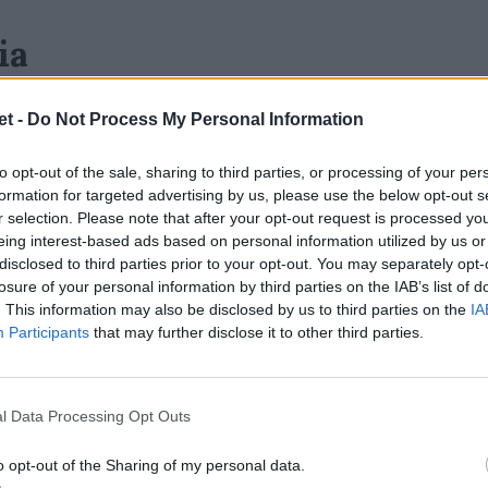
ia
ato tallonatore di Viadana, Doncaster,
t -
Do Not Process My Personal Information
ton, Santamaria prosegue dunque nel suo
egnato con la Nazionale U18, con la U20,
to opt-out of the sale, sharing to third parties, or processing of your per
 di Massimo Brunello, poi come capo
formation for targeted advertising by us, please use the below opt-out s
r selection. Please note that after your opt-out request is processed y
dare alle Zebre.
eing interest-based ads based on personal information utilized by us or
disclosed to third parties prior to your opt-out. You may separately opt-
orso che ho intrapreso anni fa e che mi vedrà
losure of your personal information by third parties on the IAB’s list of
a Santamaria, che prosegue: “È un piacere per
. This information may also be disclosed by us to third parties on the
IA
Participants
that may further disclose it to other third parties.
vo con Massimo Brunello e Mattia Dolcetto,
 nella Nazionale U20, oltre che con tutto il
 con diversi ragazzi che ho conosciuto
l Data Processing Opt Outs
no stima reciproca, valori e visioni sul gioco
o opt-out of the Sharing of my personal data.
so del lavoro fatto negli ultimi anni con la