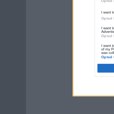
Opted 
I want t
Opted 
I want 
Advertis
Opted 
I want t
of my P
was col
Opted 