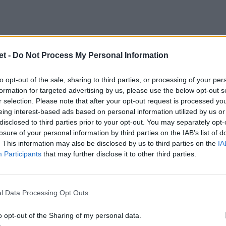
t -
Do Not Process My Personal Information
ne quando Canna ha preferito calciare
to opt-out of the sale, sharing to third parties, or processing of your per
formation for targeted advertising by us, please use the below opt-out s
ire il campo per segnare la quarta meta,
r selection. Please note that after your opt-out request is processed y
i bonus.
eing interest-based ads based on personal information utilized by us or
disclosed to third parties prior to your opt-out. You may separately opt-
losure of your personal information by third parties on the IAB’s list of
. This information may also be disclosed by us to third parties on the
IA
Participants
that may further disclose it to other third parties.
l Data Processing Opt Outs
o opt-out of the Sharing of my personal data.