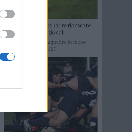
Rugby: Record di squadre ripescate
nei campionati nazionali
Si stimano oltre 20 squadre in meno
dalla stagione 2026/27