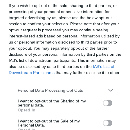
If you wish to opt-out of the sale, sharing to third parties, or
processing of your personal or sensitive information for
targeted advertising by us, please use the below opt-out
CHAMPIONS CUP
Coppe Europee: Fischetti in meta col
section to confirm your selection. Please note that after your
Northtampton, primo italiano
opt-out request is processed you may continue seeing
qualificato
interest-based ads based on personal information utilized by
video
us or personal information disclosed to third parties prior to
Daniele Goegan
/
04.04.2026 12:04
your opt-out. You may separately opt-out of the further
disclosure of your personal information by third parties on the
IAB’s list of downstream participants. This information may
also be disclosed by us to third parties on the
IAB’s List of
CHAMPIONS CUP
Downstream Participants
that may further disclose it to other
Coppe: 7 squadre francesi eliminate,
third parties.
vale di più il Top14
Redazione
/
22.01.2026 08:27
Personal Data Processing Opt Outs
I want to opt-out of the Sharing of my
personal data.
Opted In
CHAMPIONS CUP
Dieci italiani all'estero in coppa:
I want to opt-out of the Sale of my
Todaro tripletta, Ducros in meta
video
Personal Data.