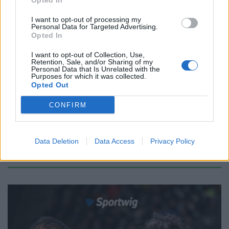
Opted In
Redazione
/
19.01.2026 15:10
I want to opt-out of processing my
Personal Data for Targeted Advertising.
Opted In
CHAMPIONS CUP
Page-Relo e Nicotera grandi prove,
I want to opt-out of Collection, Use,
Retention, Sale, and/or Sharing of my
Marco Bortolami vince all'esordio
Personal Data that Is Unrelated with the
Purposes for which it was collected.
Redazione
/
12.01.2026 01:02
Opted Out
CONFIRM
1
2
3
4
5
6
→
Pagina 1 di 34
Data Deletion
Data Access
Privacy Policy