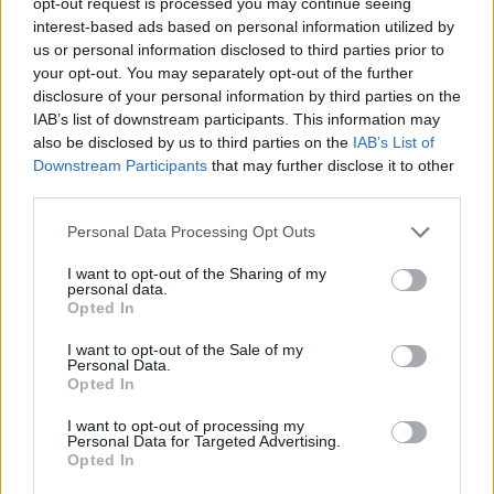
opt-out request is processed you may continue seeing
interest-based ads based on personal information utilized by
us or personal information disclosed to third parties prior to
SUPER RUGBY
your opt-out. You may separately opt-out of the further
La magia di Shaun Stevenson [VIDEO]
disclosure of your personal information by third parties on the
Daniele Goegan
/
10.03.2020 12:39
IAB’s list of downstream participants. This information may
also be disclosed by us to third parties on the
IAB’s List of
Downstream Participants
that may further disclose it to other
third parties.
SUPER RUGBY
Gli Hurricanes prendono un rosso e
Personal Data Processing Opt Outs
vanno sotto con i Blues [VIDEO]
I want to opt-out of the Sharing of my
08.03.2020 12:09
personal data.
Opted In
I want to opt-out of the Sale of my
Personal Data.
SUPER RUGBY
Opted In
La magnifica meta di Aaron Smith in
Highlanders - Rebels [VIDEO]
I want to opt-out of processing my
Personal Data for Targeted Advertising.
Daniele Goegan
/
04.03.2020 16:01
Opted In