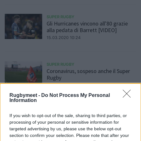
SUPER RUGBY
Gli Hurricanes vincono all'80 grazie
alla pedata di Barrett [VIDEO]
15.03.2020 10:24
SUPER RUGBY
Coronavirus, sospeso anche il Super
Rugby
14.03.2020 14:40
Rugbymeet -
Do Not Process My Personal
Information
SUPER RUGBY
If you wish to opt-out of the sale, sharing to third parties, or
Grandi ritorni in Super Rugby
processing of your personal or sensitive information for
Daniele Goegan
/
11.03.2020 13:11
targeted advertising by us, please use the below opt-out
section to confirm your selection. Please note that after your