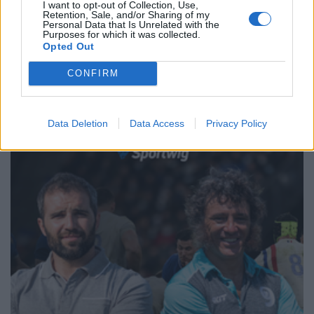
I want to opt-out of Collection, Use,
Retention, Sale, and/or Sharing of my
Personal Data that Is Unrelated with the
←
8
9
10
11
12
13
14
15
16
17
Purposes for which it was collected.
18
→
Opted Out
Pagina 13 di 31
CONFIRM
Data Deletion
Data Access
Privacy Policy