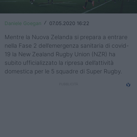
Top14
Premiership
Daniele Goegan
07.05.2020 16:22
/
Champions Cup
Mentre la Nuova Zelanda si prepara a entrare
nella Fase 2 dell’emergenza sanitaria di covid-
Challenge Cup
19 la New Zealand Rugby Union (NZR) ha
World Rugby
subito ufficializzato la ripresa dell’attività
domestica per le 5 squadre di Super Rugby.
Rugby World Cup
Super Rugby
Rugby in TV
Mercato
Serie A Elite