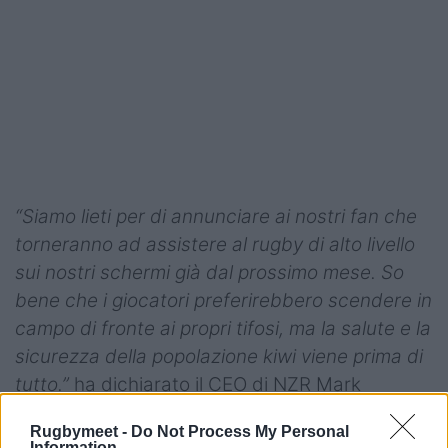
“Siamo lieti per di annunciare ai nostri fan che
torneranno ad assistere al rugby di alto livello
sui nostri schermi già dal prossimo mese. So
bene che i giocatori preferirebbero scendere in
campo di fronte ai propri tifosi, ma la salute e la
sicurezza della popolazione kiwi viene prima di
tutto.”
ha dichiarato il CEO di NZR Mark
Robinson.
Rugbymeet -
Do Not Process My Personal
Information