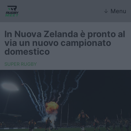
↓
Menu
In Nuova Zelanda è pronto al
via un nuovo campionato
Nazionale
domestico
Nazionali giovanili
SUPER RUGBY
Rugby Sevens
FIR
Internazionale
6 Nazioni
United Rugby Championship