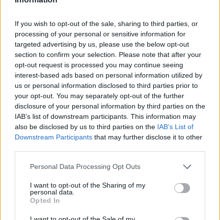
Robinson ha anche precisato che una
decisione sullo stato dei test match
If you wish to opt-out of the sale, sharing to third parties, or
internazionali programmati a luglio verrà presa
processing of your personal or sensitive information for
nelle prossime due settimane. A Luglio gli All
targeted advertising by us, please use the below opt-out
section to confirm your selection. Please note that after your
Blacks dovrebbero sfidare il Galles in due test
opt-out request is processed you may continue seeing
match.
interest-based ads based on personal information utilized by
us or personal information disclosed to third parties prior to
your opt-out. You may separately opt-out of the further
disclosure of your personal information by third parties on the
IAB’s list of downstream participants. This information may
also be disclosed by us to third parties on the
IAB’s List of
Downstream Participants
that may further disclose it to other
third parties.
Personal Data Processing Opt Outs
I want to opt-out of the Sharing of my
personal data.
Opted In
I want to opt-out of the Sale of my