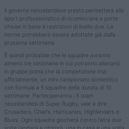
Podcast
Il governo neozelandese presto permetterà allo
Shop
sport professionistico di ricominciare a porte
chiuse in base a restrizioni di livello due. Le
norme potrebbero essere adottate già dalla
prossima settimana.
È quindi probabile che le squadre avranno
almeno tre settimane in cui potranno allenarsi
in gruppo prima che la competizione inizi
ufficialmente, un mini campionato domestico
con formula a 5 squadre della durata di 10
settimane. Parteciperanno i 5 team
neozelandesi di Super Rugby, vale a dire
Crusaders, Chiefs, Hurricanes, Highlanders e
Blues. Ogni squadra giocherà contro l’atra due
volte (andata e ritorno), una in casa e una volta