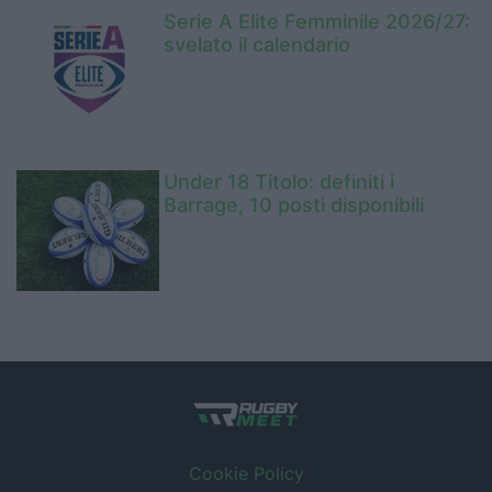
Serie A Elite Femminile 2026/27:
svelato il calendario
Under 18 Titolo: definiti i
Barrage, 10 posti disponibili
Cookie Policy