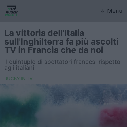
↓
Menu
La vittoria dell'Italia
sull'Inghilterra fa più ascolti
Nazionale
TV in Francia che da noi
Nazionali giovanili
Il quintuplo di spettatori francesi rispetto
agli italiani
Rugby Sevens
RUGBY IN TV
FIR
Internazionale
6 Nazioni
United Rugby Championship