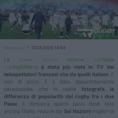
Top14
Premiership
Champions Cup
Challenge Cup
Redazione
17.03.2026 14:53
/
World Rugby
La
prima storica
vittoria
dell'
Italia
Rugby World Cup
sull'
Inghilterra
è stata più vista in TV dai
telespettatori francesi che da quelli italiani
. E
Super Rugby
non di poco. È il dato apparentemente
Rugby in TV
paradossale, che in realtà
fotografa la
differenza di popolarità del rugby fra i due
Mercato
Paesi
. E dimostra quanti passi deve fare
ancora l'Italia, reduce dal
Sei Nazioni
migliori di
Serie A Elite