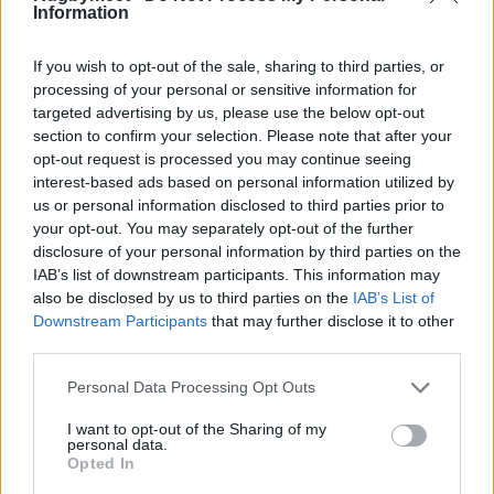
Information
624.000 telespettatori (452.000 Tv8 e 190.000
Sky). Gli altri sono sotto le 600.000: Francia-
If you wish to opt-out of the sale, sharing to third parties, or
Italia 524.000 (360.000 + 164.000) e Italia-
processing of your personal or sensitive information for
targeted advertising by us, please use the below opt-out
Galles 575.000 (413.000 + 162.000). Un salto
section to confirm your selection. Please note that after your
negli ascolti si potrebbe fare transitando la
opt-out request is processed you may continue seeing
Nazionale su Rai 1 o Rai 2, ma questo per il
interest-based ads based on personal information utilized by
us or personal information disclosed to third parties prior to
rugby
(a differenza di calcio, volley, tennis e
your opt-out. You may separately opt-out of the further
altri sport) è ancora tabù, o qualcosa di
disclosure of your personal information by third parties on the
sporadico.
IAB’s list of downstream participants. This information may
also be disclosed by us to third parties on the
IAB’s List of
Downstream Participants
that may further disclose it to other
third parties.
Personal Data Processing Opt Outs
I want to opt-out of the Sharing of my
personal data.
Opted In