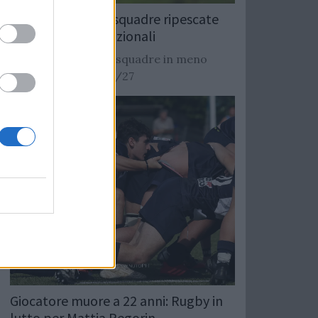
Rugby: Record di squadre ripescate
nei campionati nazionali
Si stimano oltre 20 squadre in meno
dalla stagione 2026/27
Giocatore muore a 22 anni: Rugby in
lutto per Mattia Pegorin