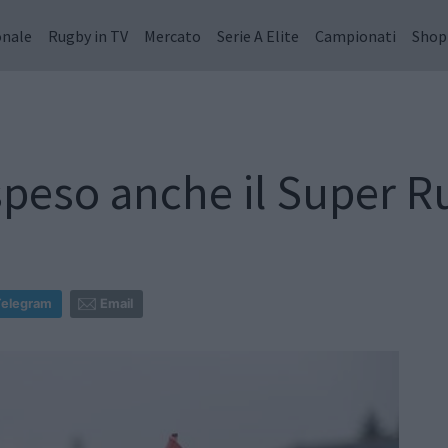
onale
Rugby in TV
Mercato
Serie A Elite
Campionati
Shop
speso anche il Super 
Telegram
Email