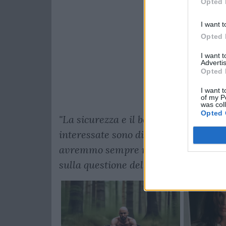
Opted 
I want t
Opted 
I want 
Advertis
Opted 
I want t
of my P
was col
Opted 
"La sicurezza e il benessere del pubbli
interessate sono di primaria import
avremmo sempre rispettato le istruzi
sulla questione del contenimento da