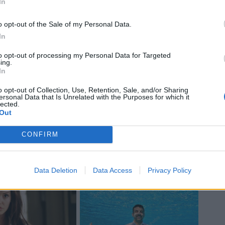
In
o opt-out of the Sale of my Personal Data.
In
to opt-out of processing my Personal Data for Targeted
ing.
In
o opt-out of Collection, Use, Retention, Sale, and/or Sharing
ersonal Data that Is Unrelated with the Purposes for which it
lected.
Out
co, dei nostri giocatori e di altre parti
anza e, come affermato in precedenza,
CONFIRM
oni del governo e delle autorità sanitarie
 COVID-19."
Data Deletion
Data Access
Privacy Policy