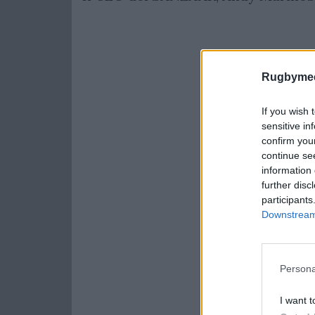
Rugbymee
If you wish 
sensitive in
confirm you
continue se
information 
further disc
participants
Downstream 
Persona
I want t