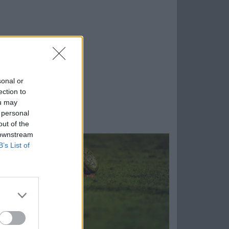
sonal or
ection to
ou may
 personal
out of the
 downstream
B’s List of