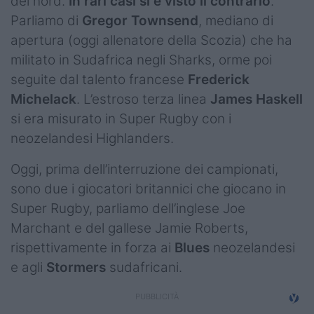
del nord.
In rari casi si è visto il contrario
.
Parliamo di
Gregor Townsend
, mediano di
apertura (oggi allenatore della Scozia) che ha
militato in Sudafrica negli Sharks, orme poi
seguite dal talento francese
Frederick
Michelack
. L’estroso terza linea
James Haskell
si era misurato in Super Rugby con i
neozelandesi Highlanders.
Oggi, prima dell’interruzione dei campionati,
sono due i giocatori britannici che giocano in
Super Rugby, parliamo dell’inglese Joe
Marchant e del gallese Jamie Roberts,
rispettivamente in forza ai
Blues
neozelandesi
e agli
Stormers
sudafricani.