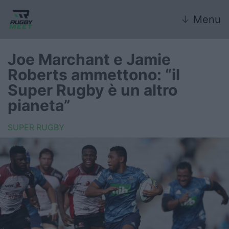
↓
Menu
Joe Marchant e Jamie
Roberts ammettono: “il
Nazionale
Super Rugby è un altro
pianeta”
Nazionali giovanili
SUPER RUGBY
Rugby Sevens
FIR
Internazionale
6 Nazioni
United Rugby Championship