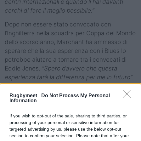
centri internazionali e quando li hai davanti
cerchi di fare il meglio possibile.”
Dopo non essere stato convocato con
l’Inghilterra nella squadra per Coppa del Mondo
dello scorso anno, Marchant ha ammesso di
sperare che la sua esperienza con i Blues lo
potrebbe aiutare a tornare tra i convocati di
Eddie Jones.
“Spero davvero che questa
esperienza farà la differenza per me in futuro”.
Rugbymeet -
Do Not Process My Personal
Information
Marchant non è l'unico centro britannico a
giocare questa stagione nel Super Rugby,
If you wish to opt-out of the sale, sharing to third parties, or
anche
Jamie Roberts
, ex nazionale gallese e
processing of your personal or sensitive information for
targeted advertising by us, please use the below opt-out
British Lions (97 caps), gioca nell’emisfero sud,
section to confirm your selection. Please note that after your
in Sudafrica con gli Stormers.