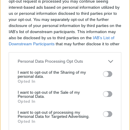
opt-out request is processed you may continue seeing
interest-based ads based on personal information utilized by
Il massiccio trequarti centro si era trasferito a
us or personal information disclosed to third parties prior to
Cape Town da Bath e ha raccontato al Daily
your opt-out. You may separately opt-out of the further
disclosure of your personal information by third parties on the
Mail che
il Super Rugby ha messo a dura
IAB’s list of downstream participants. This information may
prova le sue abilità in modi che in passato il
also be disclosed by us to third parties on the
IAB’s List of
rugby europeo non aveva mai fatto
.
“Sono un
Downstream Participants
that may further disclose it to other
third parties.
tipo piuttosto competitivo, il mio obiettivo è
sempre quello di vincere. Il Super Rugby sta
Personal Data Processing Opt Outs
mettendo a dura prova le mie abilità, mi sento
I want to opt-out of the Sharing of my
meno ball carrier e più come uno che
personal data.
Opted In
distribuisce palloni.”
I want to opt-out of the Sale of my
Personal Data.
“Non sono il portatore di palla principe con gli
Opted In
Stormers, cosa che ha caratterizzato gran
I want to opt-out of processing my
parte della mia carriera. Qui c'è una difesa
Personal Data for Targeted Advertising.
Opted In
veloce e più aggressiva, in Sudafrica le