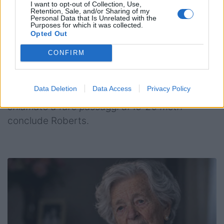
squadre devono difendersi sulla larghezza
I want to opt-out of Collection, Use,
Retention, Sale, and/or Sharing of my
perché i punti d’incontro sono molto rapidi, il
Personal Data that Is Unrelated with the
Purposes for which it was collected.
che significa che spesso ti trovi a giocare uno
Opted Out
contro uno in spazi allargati.”
CONFIRM
“Qui puoi sfruttare di più il tuo gioco di gambe e
l’offload. Il Super Rugby sta testando anche la
Data Deletion
Data Access
Privacy Policy
mia capacità di passare la palla, spesso sono
chiamato a fare passaggi di 15-20 metri”
conclude Roberts.