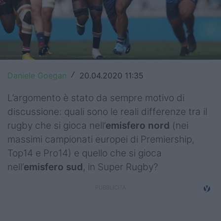
Top14
Premiership
Champions Cup
Daniele Goegan
20.04.2020 11:35
/
Challenge Cup
L’argomento è stato da sempre motivo di
World Rugby
discussione: quali sono le reali differenze tra il
Rugby World Cup
rugby che si gioca nell’
emisfero nord
(nei
massimi campionati europei di Premiership,
Super Rugby
Top14 e Pro14) e quello che si gioca
Rugby in TV
nell’
emisfero sud
, in Super Rugby?
Mercato
Serie A Elite