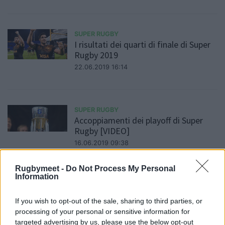
SUPER RUGBY
I risultati dei quarti di finale di Super
Rugby 2019
22.06.2019 16:14
SUPER RUGBY
Accoppiamenti dei playoff di Super
Rugby [VIDEO]
16.06.2019 09:38
Rugbymeet -
Do Not Process My Personal
Information
SUPER RUGBY
Crusaders, Hurricanes e Jaguares
If you wish to opt-out of the sale, sharing to third parties, or
qualificate ai playoff [VIDEO]
processing of your personal or sensitive information for
09.06.2019 10:17
targeted advertising by us, please use the below opt-out