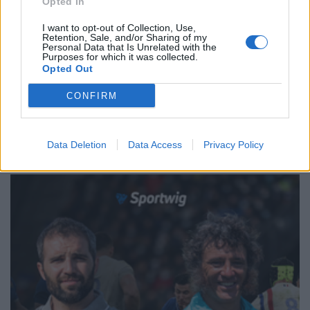
Opted In
26.05.2019 09:50
I want to opt-out of Collection, Use,
Retention, Sale, and/or Sharing of my
Personal Data that Is Unrelated with the
Purposes for which it was collected.
Opted Out
←
10
11
12
13
14
15
16
17
18
19
20
→
CONFIRM
Pagina 15 di 31
Data Deletion
Data Access
Privacy Policy