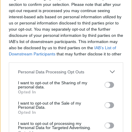
section to confirm your selection. Please note that after your
opt-out request is processed you may continue seeing
interest-based ads based on personal information utilized by
SUPER RUGBY
us or personal information disclosed to third parties prior to
I Crusaders cadono con gli Chiefs
your opt-out. You may separately opt-out of the further
[VIDEO]
disclosure of your personal information by third parties on the
01.06.2019 23:29
IAB’s list of downstream participants. This information may
also be disclosed by us to third parties on the
IAB’s List of
Downstream Participants
that may further disclose it to other
third parties.
SUPER RUGBY
David Pocock tormentato dagli
Personal Data Processing Opt Outs
infortuni, ufficiale l’addio ai Brumbies
I want to opt-out of the Sharing of my
e al Super Rugby
personal data.
Daniele Goegan
/
28.05.2019 11:11
Opted In
I want to opt-out of the Sale of my
Personal Data.
Opted In
SUPER RUGBY
Jaguares al 2° posto in classifica
I want to opt-out of processing my
Personal Data for Targeted Advertising.
generale [VIDEO]