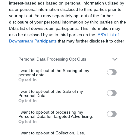
interest-based ads based on personal information utilized by
SUPER RUGBY
us or personal information disclosed to third parties prior to
Le migliori 5 mete della quinta
your opt-out. You may separately opt-out of the further
giornata di Super Rugby [VIDEO]
disclosure of your personal information by third parties on the
Daniele Goegan
/
22.03.2018 10:38
IAB’s list of downstream participants. This information may
also be disclosed by us to third parties on the
IAB’s List of
Downstream Participants
that may further disclose it to other
third parties.
SUPER RUGBY
Le migliori 5 mete della quarta
Personal Data Processing Opt Outs
giornata di Super Rugby [VIDEO]
I want to opt-out of the Sharing of my
Daniele Goegan
/
13.03.2018 16:36
personal data.
Opted In
I want to opt-out of the Sale of my
Personal Data.
SUPER RUGBY
Opted In
Prima vittoria per i Jaguares [VIDEO]
I want to opt-out of processing my
11.03.2018 12:48
Personal Data for Targeted Advertising.
Opted In
I want to opt-out of Collection, Use,