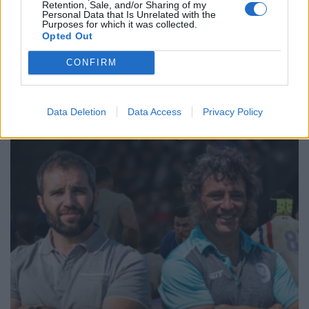
Retention, Sale, and/or Sharing of my
←
15
16
17
18
19
20
21
22
23
24
Personal Data that Is Unrelated with the
25
→
Purposes for which it was collected.
Opted Out
Pagina 20 di 31
CONFIRM
Data Deletion
Data Access
Privacy Policy