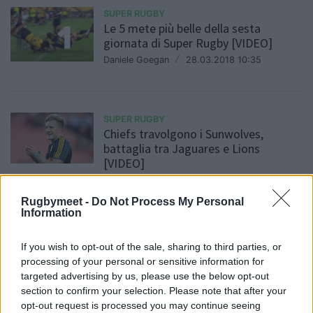
SUPER RUGBY
Le 5 mete più belle della sesta
giornata di Super Rugby [VIDEO]
Daniele Goegan
/
28.03.2018 10:35
SUPER RUGBY
Chiefs travolgono i Sunwolves,
battaglia tra Jaguares e Lions
[VIDEO]
25.03.2018 10:49
Rugbymeet -
Do Not Process My Personal
Information
SUPER RUGBY
If you wish to opt-out of the sale, sharing to third parties, or
Sonny Bill Williams fuori per 2 mesi
processing of your personal or sensitive information for
24.03.2018 11:31
targeted advertising by us, please use the below opt-out
section to confirm your selection. Please note that after your
opt-out request is processed you may continue seeing