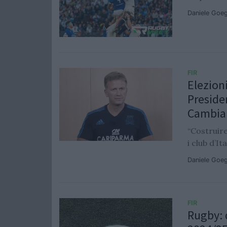
Daniele Goe
FIR
Elezion
Preside
Cambi
“Costruire
i club d’Ita
Daniele Goe
FIR
Rugby: 