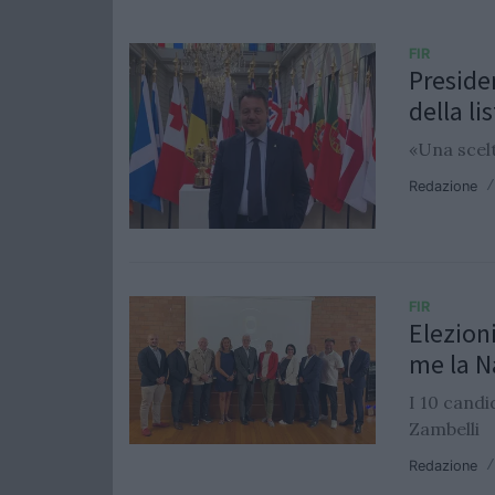
FIR
Preside
della l
«Una scelt
Redazione
FIR
Elezion
me la N
I 10 candi
Zambelli
Redazione