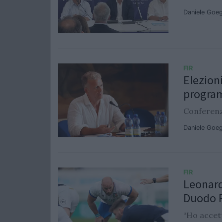
Daniele Goe
FIR
Elezion
progra
Conferenza
Daniele Goe
FIR
Leonard
Duodo 
“Ho accet