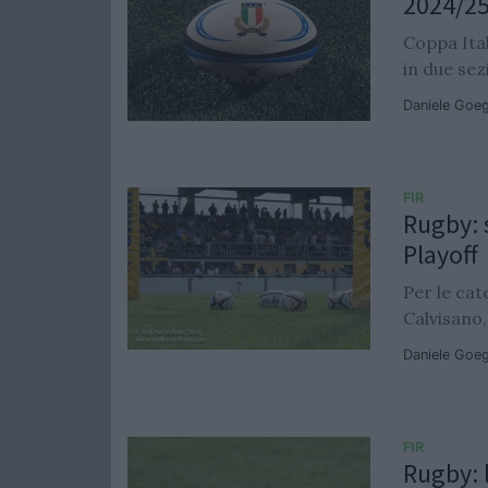
2024/2
Coppa Ital
in due sez
Daniele Goe
FIR
Rugby: s
Playoff
Per le cat
Calvisano,
Daniele Goe
FIR
Rugby: b