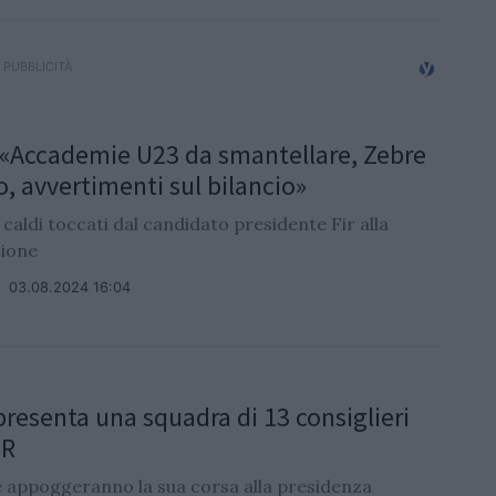
«Accademie U23 da smantellare, Zebre
o, avvertimenti sul bilancio»
 caldi toccati dal candidato presidente Fir alla
ione
/
03.08.2024 16:04
resenta una squadra di 13 consiglieri
IR
e appoggeranno la sua corsa alla presidenza