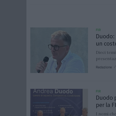
FIR
Duodo: 
un cost
Dieci temi
presentaz
Redazione
FIR
Duodo p
per la F
I nomi ch