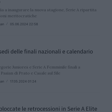
5
ia a inaugurare la nuova stagione, Serie A ripartita
ioni meritocratiche
gan
/
05.06.2024 22:58
edi delle finali nazionali e calendario
egorie Juniores e Serie A Femminile finali a
 Pasian di Prato e Casale sul Sile
gan
/
17.05.2024 01:24
loccate le retrocessioni in Serie A Elite