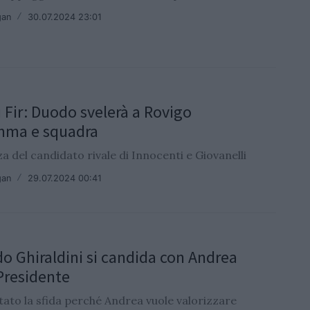
gan
/
30.07.2024 23:01
i Fir: Duodo svelerà a Rovigo
mma e squadra
 del candidato rivale di Innocenti e Giovanelli
gan
/
29.07.2024 00:41
o Ghiraldini si candida con Andrea
Presidente
tato la sfida perché Andrea vuole valorizzare