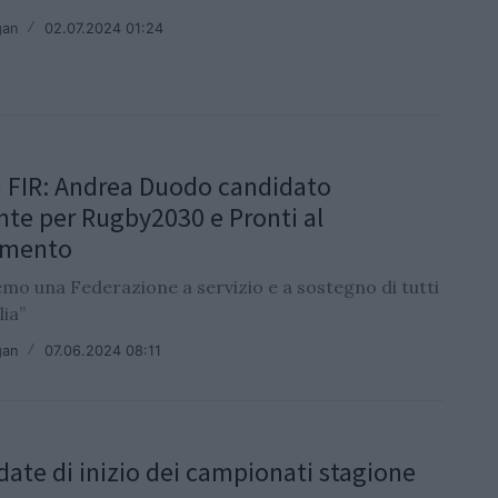
gan
/
02.07.2024 01:24
i FIR: Andrea Duodo candidato
nte per Rugby2030 e Pronti al
amento
mo una Federazione a servizio e a sostegno di tutti
lia”
gan
/
07.06.2024 08:11
date di inizio dei campionati stagione