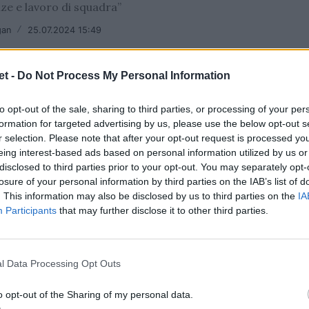
e e lavoro di squadra”
gan
/
25.07.2024 15:49
t -
Do Not Process My Personal Information
to opt-out of the sale, sharing to third parties, or processing of your per
formation for targeted advertising by us, please use the below opt-out s
r selection. Please note that after your opt-out request is processed y
 Fir: la base in sofferenza, persi 109 club
eing interest-based ads based on personal information utilized by us or
disclosed to third parties prior to your opt-out. You may separately opt-
one sottolinea i numeri dei tre anni della gestione
losure of your personal information by third parties on the IAB’s list of
. This information may also be disclosed by us to third parties on the
IA
/
19.07.2024 07:55
Participants
that may further disclose it to other third parties.
l Data Processing Opt Outs
provato il Bilancio Consuntivo 2023,
o opt-out of the Sharing of my personal data.
dettagli