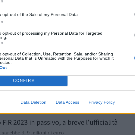
In
 è di oltre 9 milioni di Euro
o opt-out of the Sale of my Personal Data.
/
15.07.2024 12:39
In
to opt-out of processing my Personal Data for Targeted
ing.
In
 FIR dietro l'angolo: si vota il 15
o opt-out of Collection, Use, Retention, Sale, and/or Sharing
ersonal Data that Is Unrelated with the Purposes for which it
bre
lected.
Out
l'assemblea elettiva, i club d'Italia decideranno il
Presidente FIR
CONFIRM
gan
/
12.07.2024 18:28
Data Deletion
Data Access
Privacy Policy
 FIR 2023 in passivo, a breve l'ufficialità
 sarebbe di 9 milioni di euro