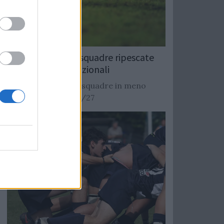
Rugby: Record di squadre ripescate
nei campionati nazionali
Si stimano oltre 20 squadre in meno
dalla stagione 2026/27