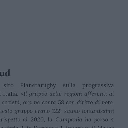
Sud
sito Pianetarugby sulla progressiva
 Italia.
«Il gruppo delle regioni afferenti al
società, ora ne conta 58 con diritto di voto.
questo gruppo erano 122: siamo lontanissimi
o, rispetto al 2020, la Campania ha perso 4
 Calabria 3, la Sardegna 1. Invariato il Molise