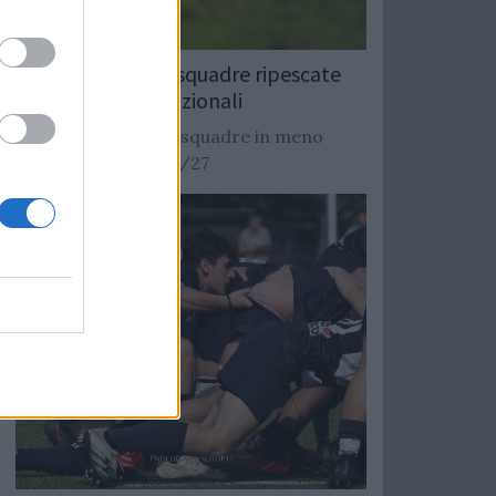
Rugby: Record di squadre ripescate
nei campionati nazionali
Si stimano oltre 20 squadre in meno
dalla stagione 2026/27