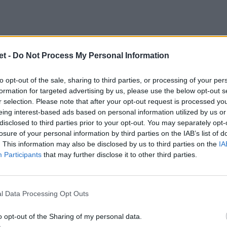
piacere - scrive
Duodo
in un comunicato
t -
Do Not Process My Personal Information
e Pronti al Cambiamento e Italia Rugby 2030
onfrontando la tabella voti allegata alla
to opt-out of the sale, sharing to third parties, or processing of your per
ella delle elezioni 2021: oltre cento club
formation for targeted advertising by us, please use the below opt-out s
r selection. Please note that after your opt-out request is processed y
so il diritto di voto che significa che non
eing interest-based ads based on personal information utilized by us or
esti anni; i voti esprimibili sono un 30% in
disclosed to third parties prior to your opt-out. You may separately opt-
losure of your personal information by third parties on the IAB’s list of
è stata una diminuzione del 30% di squadre
. This information may also be disclosed by us to third parties on the
IA
umeri (non opinioni) che dimostrano le
Participants
that may further disclose it to other third parties.
nno riflettere; numeri che evidenziano il
rtire il movimento: siamo pronti a questa
l Data Processing Opt Outs
te l'irritualità di alcune scelte "poco
iteri del voto, le nostre idee siano più forti
o opt-out of the Sharing of my personal data.