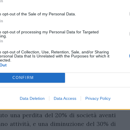
 E molto c'è da dire sulla situazione
In
a Federazione negli ultimi tre anni. Ma ci
o opt-out of the Sale of my Personal Data.
In
no
to opt-out of processing my Personal Data for Targeted
ing.
In
e nell'ambito degli oppositori dà numeri
o opt-out of Collection, Use, Retention, Sale, and/or Sharing
ome il numero di voti complessivi si sia
ersonal Data that Is Unrelated with the Purposes for which it
lected.
 per vincere le elezioni del 2024 servono
Out
beneficerà? «Contandole una per una - è
CONFIRM
enti diritto al voto sono 419 contro le 528.
 le società aventi diritto al voto sono
el 20%. I voti invece sono 49.166 contro i
Data Deletion
Data Access
Privacy Policy
one di 24.655 voti pari al 30%. Ciò significa
uto una perdita del 20% di società aventi
vano attività, e una diminuzione del 30% di