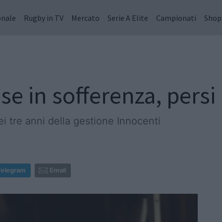
onale
Rugby in TV
Mercato
Serie A Elite
Campionati
Shop
base in sofferenza, persi
ei tre anni della gestione Innocenti
Telegram
Email