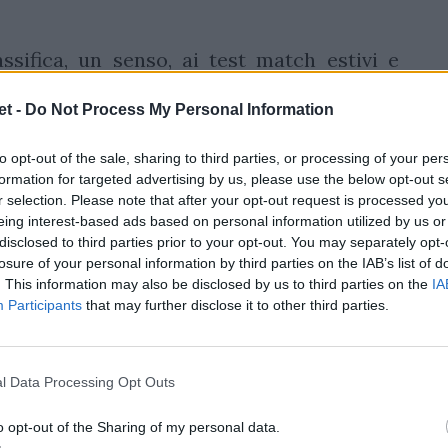
ssifica, un senso, ai test match estivi e
no scambio organizzato tra le squadre
t -
Do Not Process My Personal Information
emisfero Sud. Con un vincitore che verrà
inale di fine novembre.
to opt-out of the sale, sharing to third parties, or processing of your per
formation for targeted advertising by us, please use the below opt-out s
pionship
sono dodici nazionali: Sudafrica,
r selection. Please note that after your opt-out request is processed y
eing interest-based ads based on personal information utilized by us or
a, Irlanda, Francia, Inghilterra, Scozia,
disclosed to third parties prior to your opt-out. You may separately opt-
a selezione che riunisce le protagoniste del
losure of your personal information by third parties on the IAB’s list of
ship e due tra le realtà emergenti più
. This information may also be disclosed by us to third parties on the
IA
Participants
that may further disclose it to other third parties.
ionale.
l Data Processing Opt Outs
o opt-out of the Sharing of my personal data.