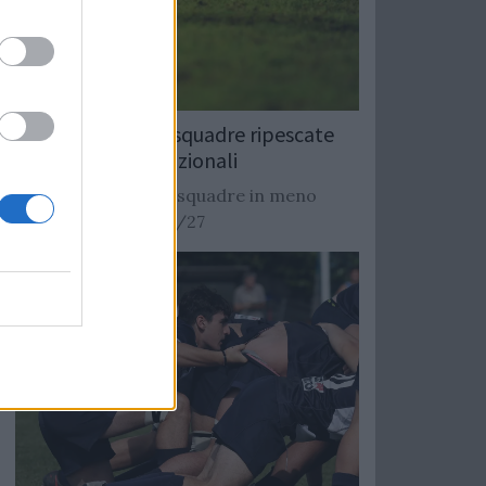
Rugby: Record di squadre ripescate
nei campionati nazionali
Si stimano oltre 20 squadre in meno
dalla stagione 2026/27