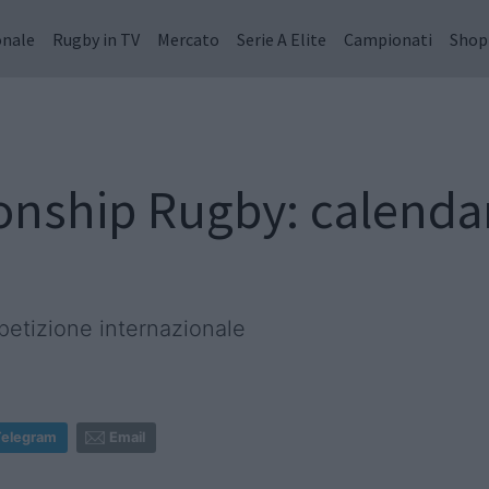
onale
Rugby in TV
Mercato
Serie A Elite
Campionati
Shop
nship Rugby: calendari
petizione internazionale
Telegram
Email