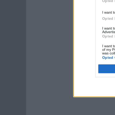
Opted 
I want t
Opted 
I want 
Advertis
Opted 
I want t
of my P
was col
Opted 