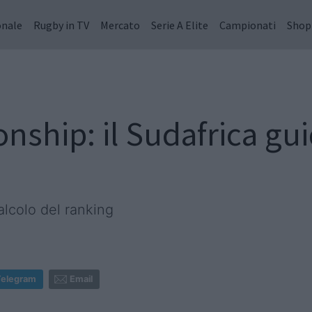
onale
Rugby in TV
Mercato
Serie A Elite
Campionati
Shop
ship: il Sudafrica gui
alcolo del ranking
Telegram
Email