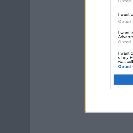
Opted 
I want t
Opted 
I want 
Advertis
Opted 
I want t
of my P
was col
Opted 