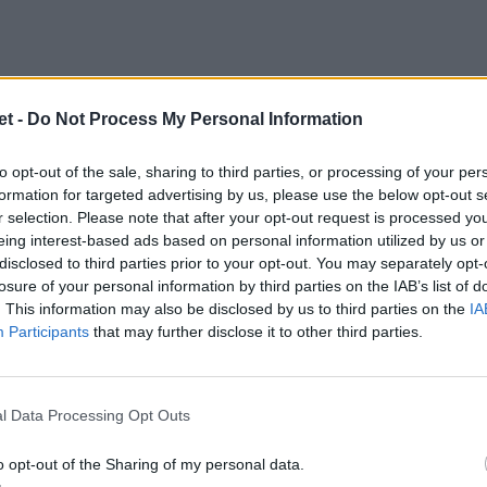
t -
Do Not Process My Personal Information
nking, il Sudafrica dovrà superare
un
affrontando
Inghilterra, Scozia e Galles
to opt-out of the sale, sharing to third parties, or processing of your per
formation for targeted advertising by us, please use the below opt-out s
 luglio.
r selection. Please note that after your opt-out request is processed y
eing interest-based ads based on personal information utilized by us or
nazionali europee, Francia
disclosed to third parties prior to your opt-out. You may separately opt-
losure of your personal information by third parties on the IAB’s list of
. This information may also be disclosed by us to third parties on the
IA
Participants
that may further disclose it to other third parties.
misfero sud si trova l'
Irlanda
, che resta la
anking World Rugby nonostante il
successo
ni
.
l Data Processing Opt Outs
o opt-out of the Sharing of my personal data.