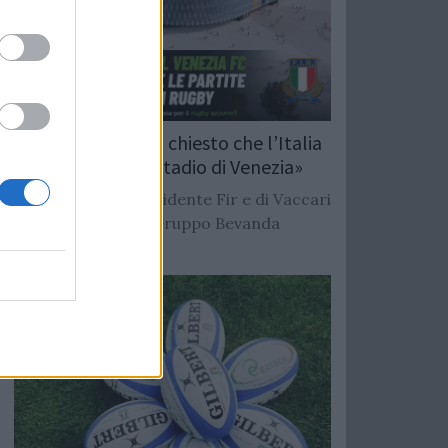
Duodo: «Abbiamo chiesto che l’Italia
giochi nel nuovo stadio di Venezia»
L’annuncio del presidente Fir e di Vaccari
alla Scampata del Gruppo Bevanda
Malamocco