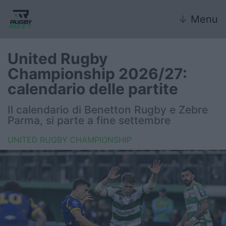
↓
Menu
United Rugby
Championship 2026/27:
Nazionale
calendario delle partite
Nazionali giovanili
Il calendario di Benetton Rugby e Zebre
Parma, si parte a fine settembre
Rugby Sevens
UNITED RUGBY CHAMPIONSHIP
FIR
Internazionale
6 Nazioni
United Rugby Championship