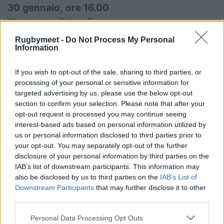
30 gennaio, ore 16.00
Stormers v Zebre Parma
Rugbymeet -
Do Not Process My Personal
Information
30 gennaio, ore 20.45
Benetton Rugby v Sharks
If you wish to opt-out of the sale, sharing to third parties, or
processing of your personal or sensitive information for
Round 12
targeted advertising by us, please use the below opt-out
section to confirm your selection. Please note that after your
26 febbraio, ore 20.45
opt-out request is processed you may continue seeing
Munster v Benetton Rugby
interest-based ads based on personal information utilized by
us or personal information disclosed to third parties prior to
your opt-out. You may separately opt-out of the further
27 febbraio, ore 18.30
disclosure of your personal information by third parties on the
Zebre Parma v Scarlets
IAB’s list of downstream participants. This information may
also be disclosed by us to third parties on the
IAB’s List of
Downstream Participants
that may further disclose it to other
Round 13
third parties.
20 marzo, ore 16.0
Ulster v Zebre Parma
Personal Data Processing Opt Outs