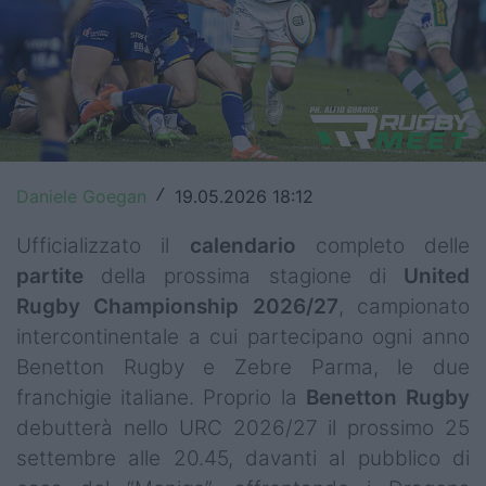
Top14
Premiership
Champions Cup
Challenge Cup
Daniele Goegan
19.05.2026 18:12
/
World Rugby
Ufficializzato il
calendario
completo delle
Rugby World Cup
partite
della prossima stagione di
United
Rugby Championship 2026/27
, campionato
Super Rugby
intercontinentale a cui partecipano ogni anno
Rugby in TV
Benetton Rugby e Zebre Parma, le due
franchigie italiane. Proprio la
Benetton
Rugby
Mercato
debutterà nello URC 2026/27 il prossimo 25
settembre alle 20.45, davanti al pubblico di
Serie A Elite