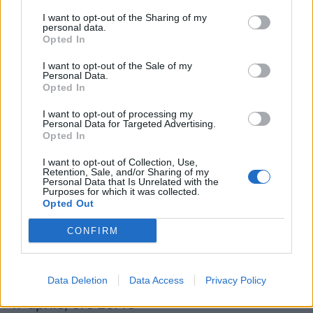
I want to opt-out of the Sharing of my
personal data.
20 marzo, ore 20.45
Opted In
Leinster v Benetton Rugby
I want to opt-out of the Sale of my
Personal Data.
Round 14
Opted In
26 marzo, ore 20.45
I want to opt-out of processing my
Personal Data for Targeted Advertising.
Glasgow Warriors v Zebre Parma
Opted In
I want to opt-out of Collection, Use,
27 marzo, ore 20.45
Retention, Sale, and/or Sharing of my
Personal Data that Is Unrelated with the
Benetton Rugby v Ulster
Purposes for which it was collected.
Opted Out
Round 15
CONFIRM
17 aprile, ore 16.00
Stormers v Benetton Rugby
Data Deletion
Data Access
Privacy Policy
17 aprile, ore 20.45