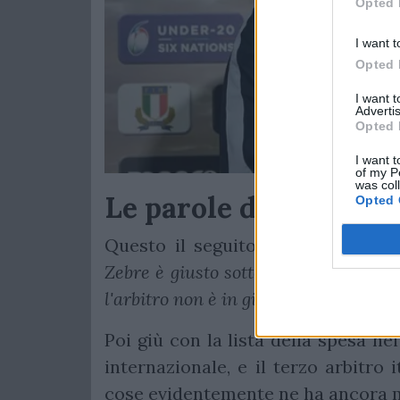
Opted 
I want t
Opted 
I want 
Advertis
Opted 
I want t
of my P
was col
Le parole di Brunello
Opted 
Questo il seguito delle dichiarazi
Zebre è giusto sottolinearlo, idem p
l'arbitro non è in giornata, va detto».
Poi giù con la lista della spesa ne
internazionale, e il terzo arbitro
cose evidentemente ne ha ancora m