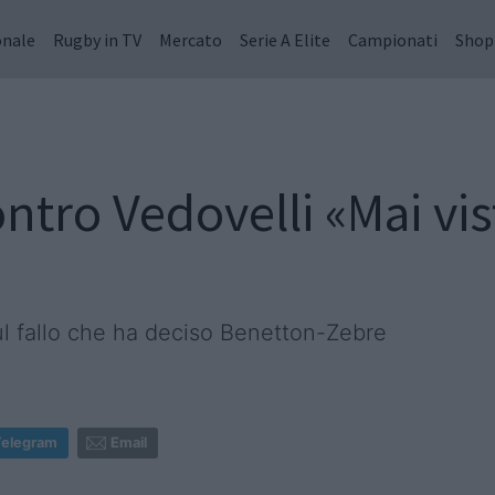
onale
Rugby in TV
Mercato
Serie A Elite
Campionati
Shop
ntro Vedovelli «Mai vis
sul fallo che ha deciso Benetton-Zebre
Telegram
Email