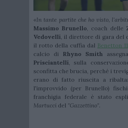
«In tante partite che ho visto, l'arb
Massimo Brunello
, coach delle
Vedovelli
, il direttore di gara de
il rotto della cuffia dal
Benetton 11
calcio di
Rhyno Smith
assegna
Prisciantelli
, sulla conservazio
sconfitta che brucia, perché i trev
erano di fatto riuscita a ribalt
l'improvvido (per Brunello) fischi
franchigia federale è stato espli
Martucci
del
"Gazzettino"
.