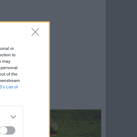
sonal or
ection to
ou may
 personal
out of the
 downstream
B’s List of