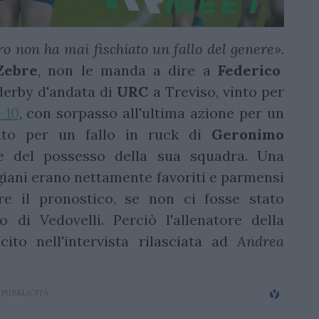
itro non ha mai fischiato un fallo del genere»
.
Zebre
, non le manda a dire a
Federico
l derby d'andata di
URC
a Treviso, vinto per
-10
, con sorpasso all'ultima azione per un
to per un fallo in ruck di
Geronimo
ne del possesso della sua squadra. Una
igiani erano nettamente favoriti e parmensi
are il pronostico, se non ci fosse stato
o di Vedovelli. Perciò l'allenatore della
cito nell'intervista rilasciata ad
Andrea