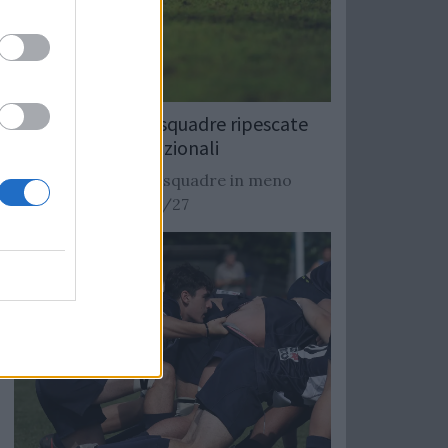
Rugby: Record di squadre ripescate
nei campionati nazionali
Si stimano oltre 20 squadre in meno
dalla stagione 2026/27