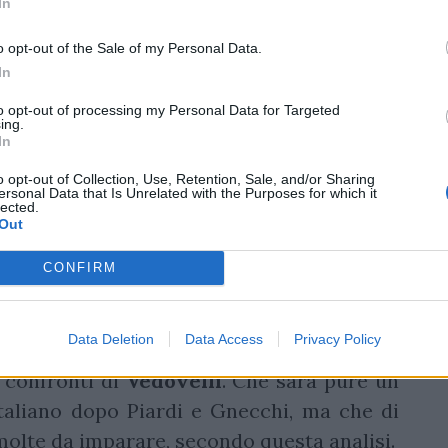
In
o opt-out of the Sale of my Personal Data.
In
to opt-out of processing my Personal Data for Targeted
ing.
In
o opt-out of Collection, Use, Retention, Sale, and/or Sharing
ersonal Data that Is Unrelated with the Purposes for which it
lected.
Out
CONFIRM
oni di Brunello.
«Quando giocano male le
er il Benetton, ma, allo stesso tempo, quando
Data Deletion
Data Access
Privacy Policy
i confronti di
Vedovelli
. Che sarà pure un
 italiano dopo Piardi e Gnecchi, ma che di
olte da imparare, secondo questa analisi.