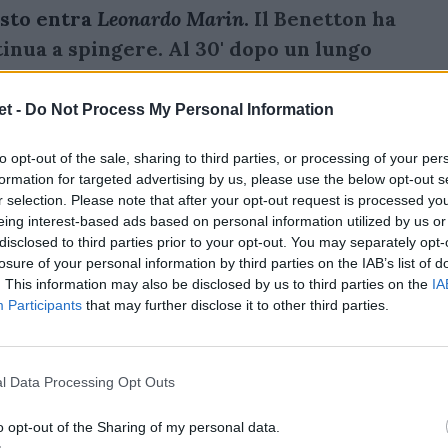
osto entra
Leonardo Marin
.
Il Benetton ha
tinua a spingere. Al 30' dopo un lungo
l neoentrato
Leonardo Marin
che
n meta.
Lo stesso Marin sbaglia dalla
t -
Do Not Process My Personal Information
n si fa attendere: al 33' una mischia sui 5
to opt-out of the sale, sharing to third parties, or processing of your per
 occasione per la squadra di Brunello. Al
formation for targeted advertising by us, please use the below opt-out s
 Re che porta il risultato sul 5-3 che
r selection. Please note that after your opt-out request is processed y
eing interest-based ads based on personal information utilized by us or
disclosed to third parties prior to your opt-out. You may separately opt-
losure of your personal information by third parties on the IAB’s list of
. This information may also be disclosed by us to third parties on the
IA
Participants
that may further disclose it to other third parties.
l Data Processing Opt Outs
o opt-out of the Sharing of my personal data.