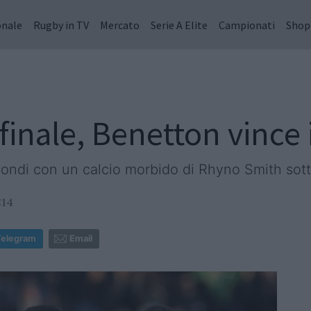
onale
Rugby in TV
Mercato
Serie A Elite
Campionati
Shop
finale, Benetton vince 
ondi con un calcio morbido di Rhyno Smith sotto
:14
Telegram
Email