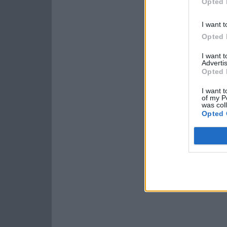
Opted 
I want t
Opted 
I want 
Advertis
Opted 
I want t
of my P
was col
Opted 