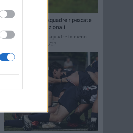
Rugby: Record di squadre ripescate
nei campionati nazionali
Si stimano oltre 20 squadre in meno
dalla stagione 2026/27