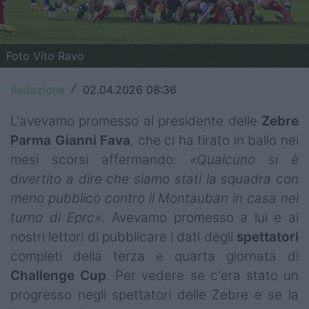
Top14
Premiership
Foto Vito Ravo
Champions Cup
Redazione
02.04.2026 08:36
/
Challenge Cup
L'avevamo promesso al presidente delle
Zebre
World Rugby
Parma
Gianni Fava
, che ci ha tirato in ballo nei
mesi scorsi affermando:
«Qualcuno si è
Rugby World Cup
divertito a dire che siamo stati la squadra con
meno pubblico contro il Montauban in casa nel
Super Rugby
turno di Eprc»
. Avevamo promesso a lui e ai
Rugby in TV
nostri lettori di pubblicare i dati degli
spettatori
completi della terza e quarta giornata di
Mercato
Challenge Cup
. Per vedere se c'era stato un
Serie A Elite
progresso negli spettatori delle Zebre e se la