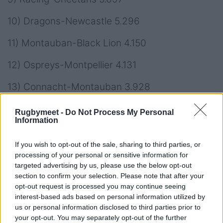
10) Dragons-Newcastle 5.296
11) Montauban-Black Lion 4.150
12) Ospreys-Montpellier 4.131
13) Connacht-Montauban 3.928
14)
Benetton
-Dragons 3.748
Rugbymeet -
Do Not Process My Personal
Information
15) Lions-Lione 2.545
If you wish to opt-out of the sale, sharing to third parties, or
16) Black Lion-
Zebre
2.123
processing of your personal or sensitive information for
targeted advertising by us, please use the below opt-out
17)
Zebre
-Ospreys 2.000
section to confirm your selection. Please note that after your
opt-out request is processed you may continue seeing
interest-based ads based on personal information utilized by
us or personal information disclosed to third parties prior to
your opt-out. You may separately opt-out of the further