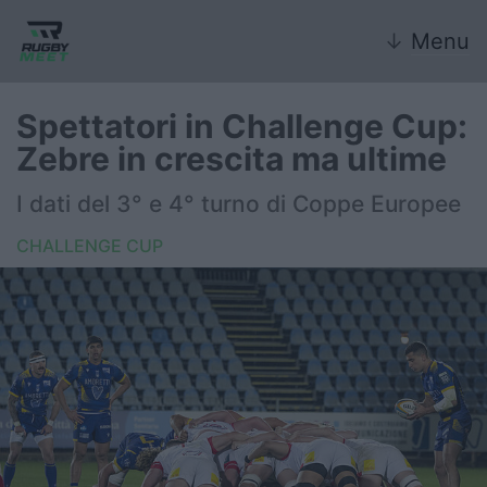
↓
Menu
Spettatori in Challenge Cup:
Zebre in crescita ma ultime
Nazionale
I dati del 3° e 4° turno di Coppe Europee
Nazionali giovanili
CHALLENGE CUP
Rugby Sevens
FIR
Internazionale
6 Nazioni
United Rugby Championship