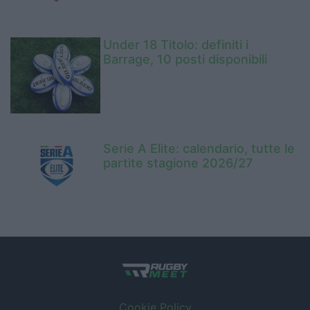
Under 18 Titolo: definiti i
Barrage, 10 posti disponibili
Serie A Elite: calendario, tutte le
partite stagione 2026/27
Cookie Policy