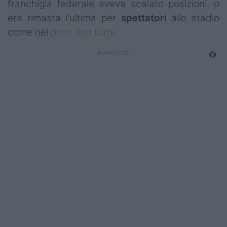
franchigia federale aveva scalato posizioni, o
Campionati
era rimasta l'ultima per
spettatori
allo stadio
Serie A
come nei
primi due turni
.
Serie B
Serie C
Femminile
Giovanili
Coppa Italia
Minirugby
Eventi
Top10