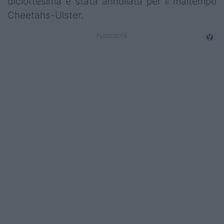
diciottesima è stata annullata per il maltempo
Cheetahs-Ulster.