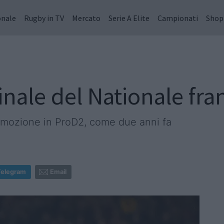
onale
Rugby in TV
Mercato
Serie A Elite
Campionati
Shop
finale del Nationale fr
omozione in ProD2, come due anni fa
Telegram
Email