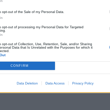
In
o quattro mete. In semifinale non è stato
o opt-out of the Sale of my Personal Data.
In
to opt-out of processing my Personal Data for Targeted
ing.
In
o opt-out of Collection, Use, Retention, Sale, and/or Sharing
ersonal Data that Is Unrelated with the Purposes for which it
lected.
Out
CONFIRM
Data Deletion
Data Access
Privacy Policy