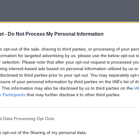
è giunto secondo con 102 punti (23 match
t -
Do Not Process My Personal Information
l Narbonne solo quinto con 94. La squadra di
e semifinali (stessa formula dei play-off a
to opt-out of the sale, sharing to third parties, or processing of your per
formation for targeted advertising by us, please use the below opt-out s
 ha dovuto superare prima il
barrage
,
r selection. Please note that after your opt-out request is processed y
 il Massy giunto quarto, poi sempre in
eing interest-based ads based on personal information utilized by us or
alci (tempo regolamentari finti 29-29, poi 7-
disclosed to third parties prior to your opt-out. You may separately opt-
losure of your personal information by third parties on the IAB’s list of
a impresa nella finale del campionato di
. This information may also be disclosed by us to third parties on the
IA
.
Participants
that may further disclose it to other third parties.
l Data Processing Opt Outs
 Nizza
, dopo le due passate a
Digione
in
iche
It's Rugby
ha giocato 20 partite questa
o opt-out of the Sharing of my personal data.