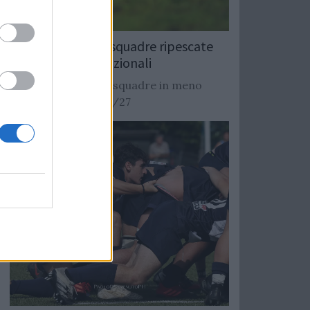
Rugby: Record di squadre ripescate
nei campionati nazionali
Si stimano oltre 20 squadre in meno
dalla stagione 2026/27