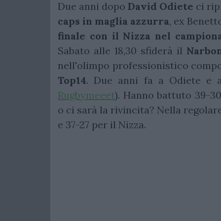
Due anni dopo
David
Odiete
ci ri
caps in maglia azzurra
, ex Benett
finale con il Nizza nel campio
Sabato alle 18,30 sfiderà il
Narbo
nell'olimpo professionistico compo
Top14
. Due anni fa a Odiete e 
Rugbymeeet
). Hanno battuto 39-3
o ci sarà la rivincita? Nella regolar
e 37-27 per il Nizza.