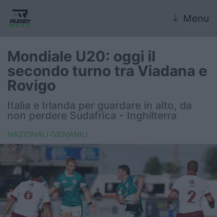
↓
Menu
Mondiale U20: oggi il
secondo turno tra Viadana e
Nazionale
Rovigo
Nazionali giovanili
Italia e Irlanda per guardare in alto, da
non perdere Sudafrica - Inghilterra
Rugby Sevens
NAZIONALI GIOVANILI
FIR
Internazionale
6 Nazioni
United Rugby Championship