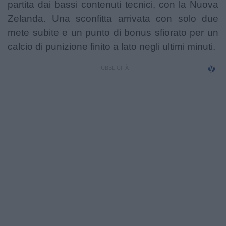
partita dai bassi contenuti tecnici, con la Nuova
Campionati
Zelanda. Una sconfitta arrivata con solo due
Serie A
mete subite e un punto di bonus sfiorato per un
calcio di punizione finito a lato negli ultimi minuti.
Serie B
Serie C
Femminile
Giovanili
Coppa Italia
Minirugby
Eventi
Top10