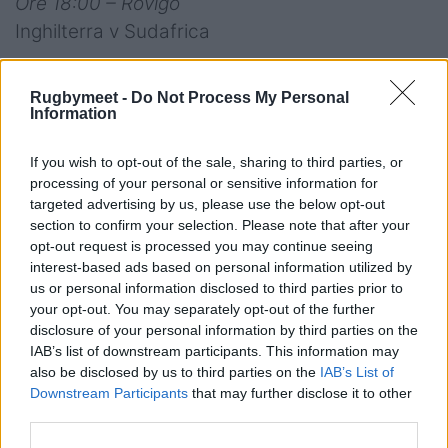
Ore 18:00 – Rovigo
Inghilterra v Sudafrica
Girone B
Rugbymeet -
Do Not Process My Personal
Ore 15:30 – Rovigo
Information
Francia v Galles
Ore 20:30 – Rovigo
If you wish to opt-out of the sale, sharing to third parties, or
processing of your personal or sensitive information for
Argentina v Spagna
targeted advertising by us, please use the below opt-out
section to confirm your selection. Please note that after your
Girone C
opt-out request is processed you may continue seeing
Ore 18:00 – Viadana
interest-based ads based on personal information utilized by
Nuova Zelanda v Georgia
us or personal information disclosed to third parties prior to
your opt-out. You may separately opt-out of the further
Ore 20:30 – Viadana
disclosure of your personal information by third parties on the
Irlanda v Italia
IAB’s list of downstream participants. This information may
also be disclosed by us to third parties on the
IAB’s List of
Downstream Participants
that may further disclose it to other
third parties.
Classifiche