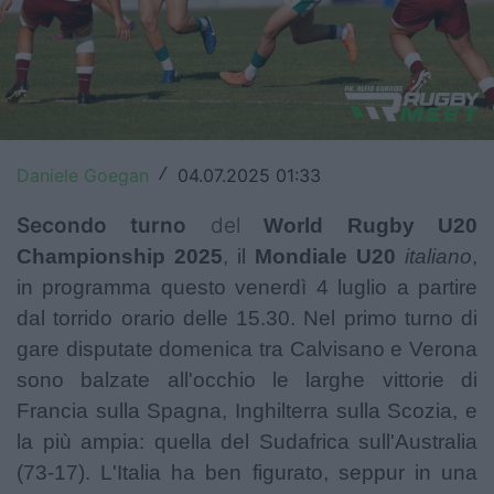
Top14
Premiership
Champions Cup
Challenge Cup
Daniele Goegan
04.07.2025 01:33
/
World Rugby
Secondo turno
del
World Rugby U20
Championship 2025
, il
Mondiale
U20
italiano
,
Rugby World Cup
in programma questo venerdì 4 luglio a partire
dal torrido orario delle 15.30. Nel primo turno di
Super Rugby
gare disputate domenica tra Calvisano e Verona
Rugby in TV
sono balzate all'occhio le larghe vittorie di
Francia sulla Spagna, Inghilterra sulla Scozia, e
Mercato
la più ampia: quella del Sudafrica sull'Australia
Serie A Elite
(73-17). L'Italia ha ben figurato, seppur in una