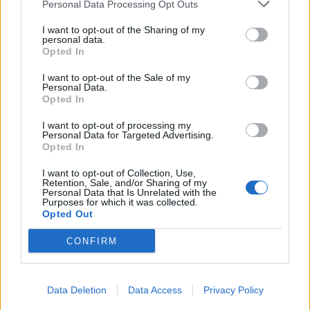
Personal Data Processing Opt Outs
Girone A
I want to opt-out of the Sharing of my
personal data.
5 Sudafrica
Opted In
I want to opt-out of the Sale of my
5 Inghilterra
Personal Data.
Opted In
0 Scozia
I want to opt-out of processing my
Personal Data for Targeted Advertising.
0 Australia
Opted In
I want to opt-out of Collection, Use,
Retention, Sale, and/or Sharing of my
Personal Data that Is Unrelated with the
Girone B
Purposes for which it was collected.
Opted Out
5 Francia
CONFIRM
5 Argentina
Data Deletion
Data Access
Privacy Policy
1 Galles