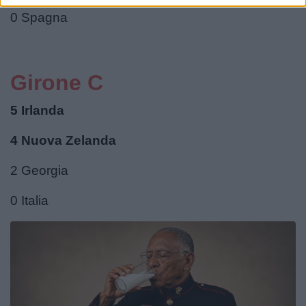
0 Spagna
Girone C
5 Irlanda
4 Nuova Zelanda
2 Georgia
0 Italia