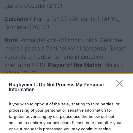
giallo a Gsperini (ENG)
Calciatori
: Harris (ENG) 3/6; Sante (ITA) 1/2;
Bruniera (ITA) 1/3
Note
: Prima del kick-off infortunio a Gesi che
lascia il posto a Tani nel XV di partenza. Serata
ventilata e fredda, terreno in sintetico,
spettatori 5780.
Player of the Match
: Ma’asi-
White (ENG)
Rugbymeet -
Do Not Process My Personal
Information
If you wish to opt-out of the sale, sharing to third parties, or
processing of your personal or sensitive information for
targeted advertising by us, please use the below opt-out
section to confirm your selection. Please note that after your
Ecco gli highlights:
opt-out request is processed you may continue seeing