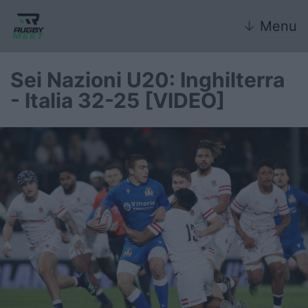
↓
Menu
Sei Nazioni U20: Inghilterra
- Italia 32-25 [VIDEO]
Nazionale
Nazionali giovanili
Rugby Sevens
FIR
Internazionale
6 Nazioni
United Rugby Championship