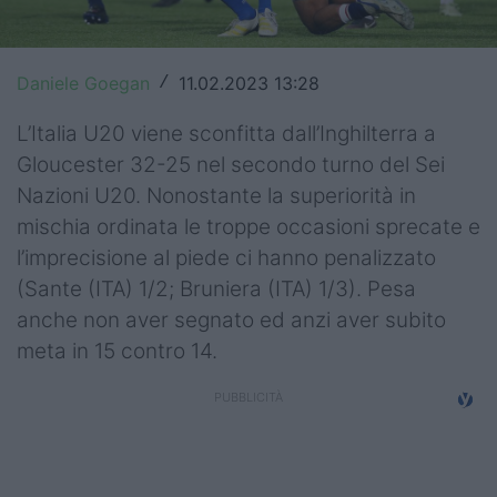
Top14
Premiership
Daniele Goegan
11.02.2023 13:28
/
Champions Cup
L’Italia U20 viene sconfitta dall’Inghilterra a
Gloucester 32-25 nel secondo turno del Sei
Challenge Cup
Nazioni U20. Nonostante la superiorità in
World Rugby
mischia ordinata le troppe occasioni sprecate e
l’imprecisione al piede ci hanno penalizzato
Rugby World Cup
(Sante (ITA) 1/2; Bruniera (ITA) 1/3). Pesa
anche non aver segnato ed anzi aver subito
Super Rugby
meta in 15 contro 14.
Rugby in TV
Mercato
Serie A Elite