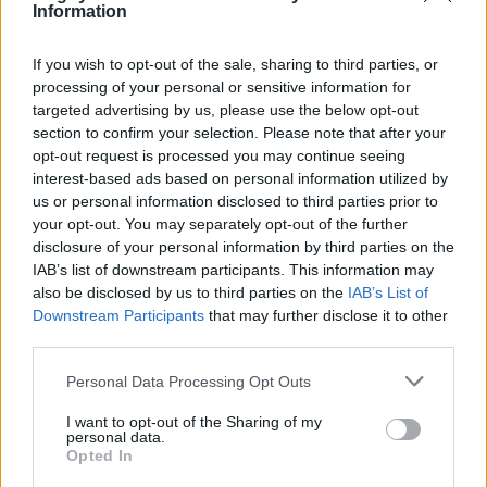
Information
Prossimo turno
World
If you wish to opt-out of the sale, sharing to third parties, or
processing of your personal or sensitive information for
Rugby Junior World
targeted advertising by us, please use the below opt-out
section to confirm your selection. Please note that after your
Championship
opt-out request is processed you may continue seeing
interest-based ads based on personal information utilized by
Giovedì 2 luglio
us or personal information disclosed to third parties prior to
your opt-out. You may separately opt-out of the further
Ore 11 Galles-Uruguay, Francia-Spagna
disclosure of your personal information by third parties on the
IAB’s list of downstream participants. This information may
Ore 13,30 Argentina-Irlanda, Australia-Fiji
also be disclosed by us to third parties on the
IAB’s List of
Downstream Participants
that may further disclose it to other
Ore 16 Inghilterra-Usa, Nuova Zelanda-Scozia
third parties.
Personal Data Processing Opt Outs
Ore 18,30 Sudafrica-Georgia, Italia-Giappone
I want to opt-out of the Sharing of my
personal data.
Opted In