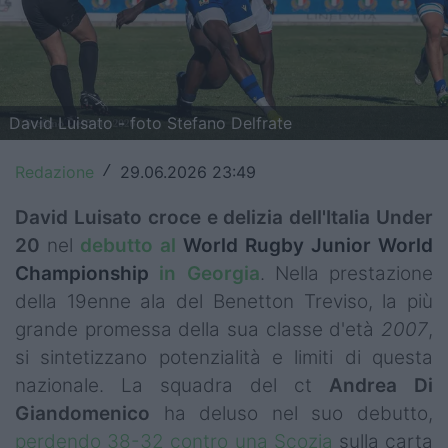
Top14
Premiership
Champions Cup
David Luisato - foto Stefano Delfrate
Challenge Cup
Redazione
29.06.2026 23:49
/
World Rugby
David Luisato
croce e delizia dell'Italia Under
20
nel
debutto al
World Rugby Junior World
Rugby World Cup
Championship
in Georgia
. Nella prestazione
Super Rugby
della 19enne ala del Benetton Treviso, la più
grande promessa della sua classe d'età
2007
,
Rugby in TV
si sintetizzano potenzialità e limiti di questa
Mercato
nazionale. La squadra del ct
Andrea Di
Giandomenico
ha deluso nel suo debutto,
Serie A Elite
perdendo 38-32 contro una Scozia
sulla carta