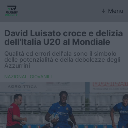
↓
Menu
David Luisato croce e delizia
dell'Italia U20 al Mondiale
Nazionale
Qualità ed errori dell'ala sono il simbolo
delle potenzialità e della debolezze degli
Nazionali giovanili
Azzurrini
Rugby Sevens
NAZIONALI GIOVANILI
FIR
Internazionale
6 Nazioni
United Rugby Championship