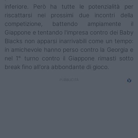
Campionati
inferiore. Però ha tutte le potenzialità per
riscattarsi nei prossimi due incontri della
Serie A
competizione, battendo ampiamente il
Giappone e tentando l'impresa contro dei Baby
Serie B
Blacks non apparsi inarrivabili come un tempo:
Serie C
in amichevole hanno perso contro la Georgia e
nel 1° turno contro il Giappone rimasti sotto
Femminile
break fino all'ora abbondante di gioco.
Giovanili
Coppa Italia
Minirugby
Eventi
Top10