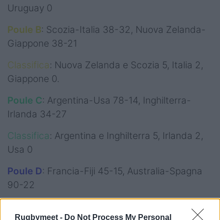
Uruguay 0
Poule B
: Scozia-Italia 38-32, Nuova Zelanda-
Giappone 38-21
Classifica
: Nuova Zelanda e Scozia 5, Italia 2,
Giappone 0.
Poule C
: Argentina-Usa 78-14, Inghilterra-
Irlanda 34-27
Classifica
: Argentina e Inghilterra 5, Irlanda 2,
Usa 0
Poule D
: Francia-Fiji 45-15, Australia-Spagna
90-22
Classifica
: Australia e Francia 5, Spagna 1, Fiji 0.
Rugbymeet -
Do Not Process My Personal