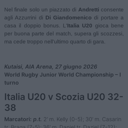
Nel finale solo un piazzato di
Andretti
consente
agli Azzurrini di
Di Giandomenico
di portare a
casa il doppio bonus. L'
Italia
U20
gioca bene
per buona parte del match, supera gli scozzesi,
ma cede troppo nell'ultimo quarto di gara.
Kutaisi, AIA Arena, 27 giugno 2026
World Rugby Junior World Championship – I
turno
Italia U20 v Scozia U20 32-
38
Marcatori:
p.t.
2’ m. Kelly (0-5); 30’ m. Casarin
tr. Braga (7-5); 36’ m. Daniel tr. Daziel (7-12);