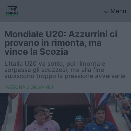
↓
Menu
Mondiale U20: Azzurrini ci
provano in rimonta, ma
Nazionale
vince la Scozia
Nazionali giovanili
L'Italia U20 va sotto, poi rimonta e
sorpassa gli scozzesi, ma alla fine
Rugby Sevens
subiscono troppo la pressione avversaria
NAZIONALI GIOVANILI
FIR
Internazionale
6 Nazioni
United Rugby Championship