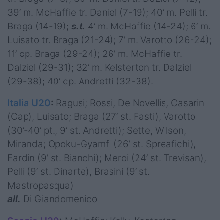
39’ m. McHaffie tr. Daniel (7-19); 40’ m. Pelli tr.
Braga (14-19);
s.t.
4’ m. McHaffie (14-24); 6’ m.
Luisato tr. Braga (21-24); 7’ m. Varotto (26-24);
11’ cp. Braga (29-24); 26’ m. McHaffie tr.
Dalziel (29-31); 32’ m. Kelsterton tr. Dalziel
(29-38); 40’ cp. Andretti (32-38).
Italia U20
:
Ragusi; Rossi, De Novellis, Casarin
(Cap), Luisato; Braga (27’ st. Fasti), Varotto
(30’-40’ pt., 9’ st. Andretti); Sette, Wilson,
Miranda; Opoku-Gyamfi (26’ st. Spreafichi),
Fardin (9’ st. Bianchi); Meroi (24’ st. Trevisan),
Pelli (9’ st. Dinarte), Brasini (9’ st.
Mastropasqua)
all.
Di Giandomenico