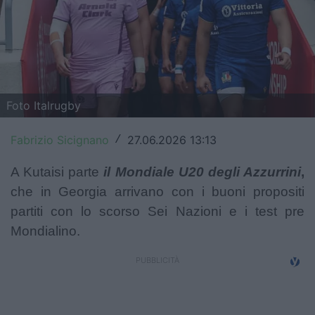
Top14
Premiership
Champions Cup
Foto Italrugby
Challenge Cup
Fabrizio Sicignano
27.06.2026 13:13
/
World Rugby
A Kutaisi parte
il Mondiale U20 degli Azzurrini
,
Rugby World Cup
che in Georgia arrivano con i buoni propositi
Super Rugby
partiti con lo scorso Sei Nazioni e i test pre
Mondialino.
Rugby in TV
Mercato
Serie A Elite