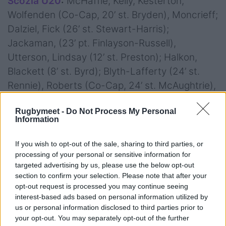
Scozia U20
:
McHaffie; Kelly, Kesterton,
Wolfenden (Co-Cap, 20’ st. Bryden), Moncrieff;
Dalziel, Fick (26’ st. Stewart-Harris);
Jackaman, (23’ pt. Finlayson-Russell),
Utterson, Lindsay (12’ st. Preston); Halkon,
Blackett (8’ st. Byrd); Blyth-Lafferty (24’ st.
Rennie), Roberts (Co-Cap, 24’ st. McAughtrie),
Stewart (14’ st. Pearce)
Rugbymeet -
Do Not Process My Personal
all.
Pringle
Information
arb:
Robbie Jenkinson (Irlanda)
Cartellini: –
If you wish to opt-out of the sale, sharing to third parties, or
Calciatori:
Dalziel (Scozia) 4/6; Braga (Italia)
processing of your personal or sensitive information for
4/5; Andretti (Italia) 1/1
targeted advertising by us, please use the below opt-out
section to confirm your selection. Please note that after your
opt-out request is processed you may continue seeing
interest-based ads based on personal information utilized by
us or personal information disclosed to third parties prior to
your opt-out. You may separately opt-out of the further