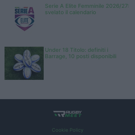
Serie A Elite Femminile 2026/27:
svelato il calendario
Under 18 Titolo: definiti i
Barrage, 10 posti disponibili
Cookie Policy