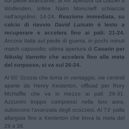
sul piede avanzante, al 45' apertura da Dalziel a
Wolfenden, infine Nairn Moncrieff schiaccia
nell'angolino: 14-24.
Reazione immediata, su
calcio di riavvio
David Luisato
è lesto a
recuperare e accelera fino ai pali: 21-24.
Ancora Italia sul piede di guerra, in pochi minuti
match capovolto: ottima apertura di
Casarin per
Nikolaj Varrotto
che accelera fino alla meta
del sorpasso, si va sul 26-24.
Al 65' Scozia che torna in vantaggio, vie centrali
aperte da Henry Kesterton, offload per Rory
McHaffie che va in mezzo ai pali: 29-31.
Azzurrini troppo compressi nella loro area,
subiscono l'avanzata degli scozzesi. Al 73' palla
allargata fino a Kesterton che trova la meta del
29 a 38.