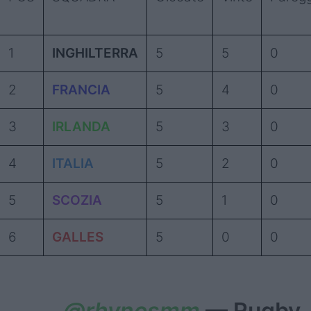
1
INGHILTERRA
5
5
0
2
FRANCIA
5
4
0
3
IRLANDA
5
3
0
4
ITALIA
5
2
0
5
SCOZIA
5
1
0
6
GALLES
5
0
0
@rhynosmm
— Rugby