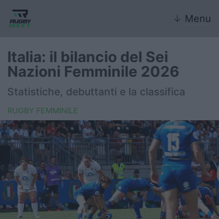
↓
Menu
Italia: il bilancio del Sei
Nazioni Femminile 2026
Nazionale
Statistiche, debuttanti e la classifica
Nazionali giovanili
RUGBY FEMMINILE
Rugby Sevens
FIR
Internazionale
6 Nazioni
United Rugby Championship