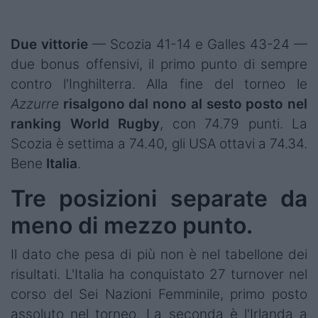
Podcast
Shop
Due vittorie
— Scozia 41-14 e Galles 43-24 —
due bonus offensivi, il primo punto di sempre
contro l'Inghilterra. Alla fine del torneo le
Azzurre
risalgono dal nono al sesto posto nel
ranking World Rugby
, con 74.79 punti. La
Scozia è settima a 74.40, gli USA ottavi a 74.34.
Bene
Italia
.
Tre posizioni separate da
meno di mezzo punto.
Il dato che pesa di più non è nel tabellone dei
risultati. L'Italia ha conquistato 27 turnover nel
corso del Sei Nazioni Femminile, primo posto
assoluto nel torneo. La seconda è l'Irlanda a