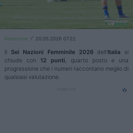
Top14
Premiership
Champions Cup
Redazione
20.05.2026 07:22
/
Challenge Cup
Il
Sei Nazioni Femminile 2026
dell'
Italia
si
World Rugby
chiude con
12 punti
, quarto posto e una
progressione che i numeri raccontano meglio di
Rugby World Cup
qualsiasi valutazione.
Super Rugby
Rugby in TV
Mercato
Serie A Elite