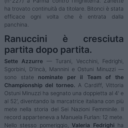
(n°227) a Parma contro l'Inghilterra. Zanette
ha trovato continuità da titolare. Bitonci è stata
efficace ogni volta che è entrata dalla
panchina.
Ranuccini è cresciuta
partita dopo partita.
Sette Azzurre
— Turani, Vecchini, Fedrighi,
Sgorbini, D'Incà, Mannini e Ostuni Minuzzi —
sono state
nominate per il Team of the
Championship del torneo.
A Cardiff, Vittoria
Ostuni Minuzzi ha segnato una doppietta al 4' e
al 52', diventando la marcatrice italiana con più
mete nella storia del Sei Nazioni Femminile. Il
record apparteneva a Manuela Furlan: 12 mete.
Nello stesso pomeriggio,
Valeria
Fedrighi
ha