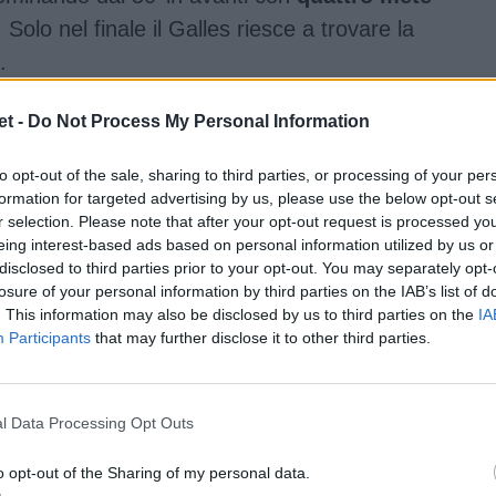
Solo nel finale il Galles riesce a trovare la
.
nica Madia
, premiata come
Player of the
t -
Do Not Process My Personal Information
rza vittoria del torneo
e un totale di
12
to opt-out of the sale, sharing to third parties, or processing of your per
formation for targeted advertising by us, please use the below opt-out s
r selection. Please note that after your opt-out request is processed y
eing interest-based ads based on personal information utilized by us or
disclosed to third parties prior to your opt-out. You may separately opt-
losure of your personal information by third parties on the IAB’s list of
. This information may also be disclosed by us to third parties on the
IA
Participants
that may further disclose it to other third parties.
l Data Processing Opt Outs
o opt-out of the Sharing of my personal data.