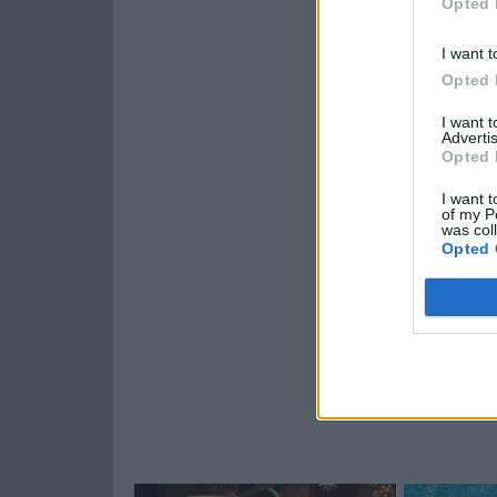
Opted 
I want t
Opted 
I want 
Advertis
Opted 
I want t
of my P
was col
Opted 