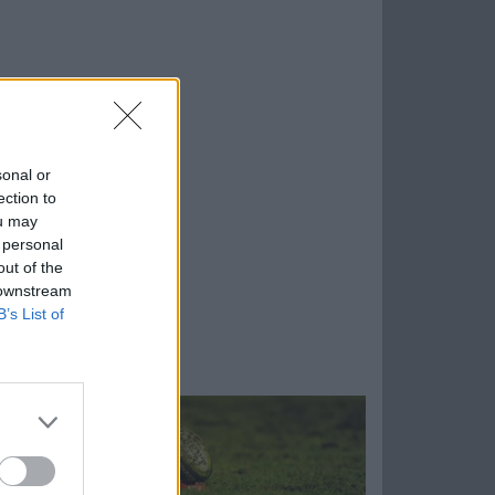
sonal or
ection to
ou may
 personal
out of the
 downstream
B’s List of