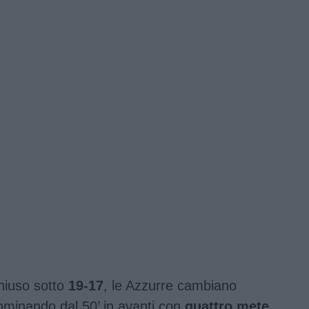
hiuso sotto
19-17
, le Azzurre cambiano
ominando dal 50’ in avanti con
quattro mete