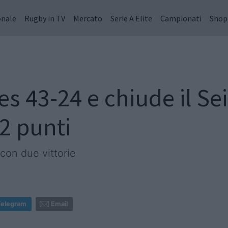
onale
Rugby in TV
Mercato
Serie A Elite
Campionati
Shop
lles 43-24 e chiude il Se
2 punti
con due vittorie
Telegram
Email