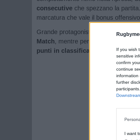
consecutive
che spezzano la partita. 
marcatura che vale il bonus offensivo
Grande protagonista della gara
Vero
Rugbymee
Match
, mentre per l’Italia arriva la
te
If you wish 
punti in classifica
.
sensitive in
confirm you
continue se
information 
further disc
participants
Downstream 
Persona
I want t