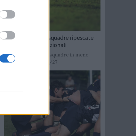
Rugby: Record di squadre ripescate
nei campionati nazionali
Si stimano oltre 20 squadre in meno
dalla stagione 2026/27