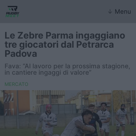
↓
Menu
Le Zebre Parma ingaggiano
tre giocatori dal Petrarca
Nazionale
Padova
Nazionali giovanili
Fava: “Al lavoro per la prossima stagione,
in cantiere ingaggi di valore”
Rugby Sevens
MERCATO
FIR
Internazionale
6 Nazioni
United Rugby Championship