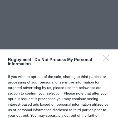
Rugbymeet -
Do Not Process My Personal
Jacopo Botturi
, anche lui bresciano, classe
Information
2004, ha spiccate doti atletiche. Un ball carrier
molto veloce ed esplosivo. Terza linea, numero
If you wish to opt-out of the sale, sharing to third parties, or
processing of your personal or sensitive information for
8, è alto 184 cm per 107 kg. Ha iniziato a
targeted advertising by us, please use the below opt-out
giocare in Under 12 a Calvisano, fino ad
section to confirm your selection. Please note that after your
arrivare a indossare la maglia della Nazionale
opt-out request is processed you may continue seeing
interest-based ads based on personal information utilized by
Under 18 e Under 19 da capitano, e poi
us or personal information disclosed to third parties prior to
dell’Under 20. Dopo aver giocato in prima
your opt-out. You may separately opt-out of the further