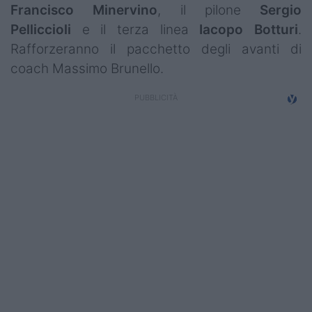
Francisco
Minervino
, il pilone
Sergio
Campionati
Pelliccioli
e il terza linea
Iacopo Botturi
.
Serie A
Rafforzeranno il pacchetto degli avanti di
coach Massimo Brunello.
Serie B
Serie C
Femminile
Giovanili
Coppa Italia
Minirugby
Eventi
Top10