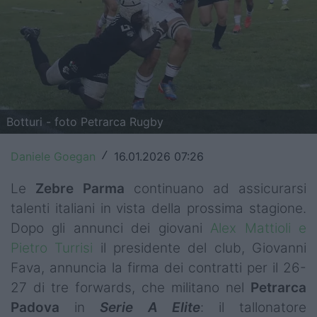
Top14
Premiership
Champions Cup
Challenge Cup
Botturi - foto Petrarca Rugby
World Rugby
Daniele Goegan
16.01.2026 07:26
/
Rugby World Cup
Le
Zebre Parma
continuano ad assicurarsi
Super Rugby
talenti italiani in vista della prossima stagione.
Dopo gli annunci dei giovani
Alex Mattioli e
Rugby in TV
Pietro Turrisi
il presidente del club, Giovanni
Fava, annuncia la firma dei contratti per il 26-
Mercato
27 di tre forwards, che militano nel
Petrarca
Serie A Elite
Padova
in
Serie A Elite
: il tallonatore