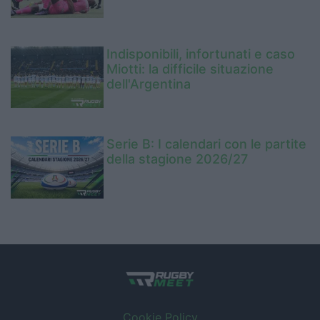
Indisponibili, infortunati e caso
Miotti: la difficile situazione
dell'Argentina
Serie B: I calendari con le partite
della stagione 2026/27
Cookie Policy